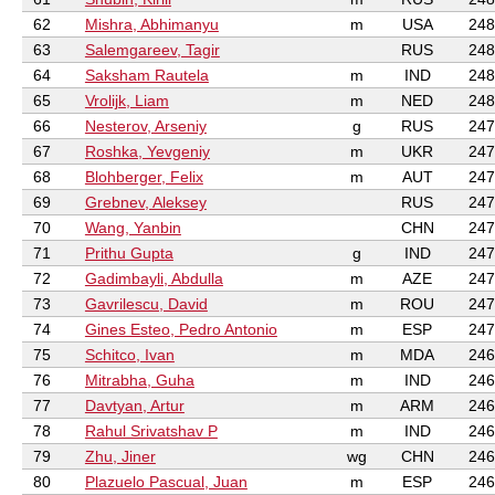
62
Mishra, Abhimanyu
m
USA
248
63
Salemgareev, Tagir
RUS
248
64
Saksham Rautela
m
IND
248
65
Vrolijk, Liam
m
NED
248
66
Nesterov, Arseniy
g
RUS
247
67
Roshka, Yevgeniy
m
UKR
247
68
Blohberger, Felix
m
AUT
247
69
Grebnev, Aleksey
RUS
247
70
Wang, Yanbin
CHN
247
71
Prithu Gupta
g
IND
247
72
Gadimbayli, Abdulla
m
AZE
247
73
Gavrilescu, David
m
ROU
247
74
Gines Esteo, Pedro Antonio
m
ESP
247
75
Schitco, Ivan
m
MDA
246
76
Mitrabha, Guha
m
IND
246
77
Davtyan, Artur
m
ARM
246
78
Rahul Srivatshav P
m
IND
246
79
Zhu, Jiner
wg
CHN
246
80
Plazuelo Pascual, Juan
m
ESP
246