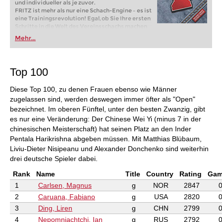
und individueller als je zuvor.
FRITZ ist mehr als nur eine Schach-Engine – es ist
eine Trainingsrevolution! Egal, ob Sie Ihre ersten
Schritte in die Welt des Vereinsschachs machen
oder bereits auf Turnierniveau spielen: Mit
Mehr...
FRITZ trainieren Sie effizienter, intelligenter und
individueller als je zuvor.
Top 100
Diese Top 100, zu denen Frauen ebenso wie Männer
zugelassen sind, werden deswegen immer öfter als "Open"
bezeichnet. Im oberen Fünftel, unter den besten Zwanzig, gibt
es nur eine Veränderung: Der Chinese Wei Yi (minus 7 in der
chinesischen Meisterschaft) hat seinen Platz an den Inder
Pentala Harikrishna abgeben müssen. Mit Matthias Blübaum,
Liviu-Dieter Nisipeanu und Alexander Donchenko sind weiterhin
drei deutsche Spieler dabei.
Rank
Name
Title
Country
Rating
Gam
1
Carlsen, Magnus
g
NOR
2847
2
Caruana, Fabiano
g
USA
2820
3
Ding, Liren
g
CHN
2799
4
Nepomniachtchi, Ian
g
RUS
2792