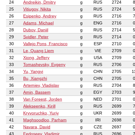
24
Andreikin, Dmitry
g
RUS
2724
25
Vitiugov, Nikita
g
RUS
2724
26
Esipenko, Andrey
g
RUS
2716
27
Adams, Michael
g
ENG
2716
28
Dubov, Daniil
g
RUS
2714
29
Svidler, Peter
g
RUS
2714
30
Vallejo Pons, Francisco
g
ESP
2710
31
Le, Quang Liem
g
VIE
2709
32
Xiong, Jeffery
g
USA
2709
33
Tomashevsky, Evgeny
g
RUS
2706
34
Yu, Yangyi
g
CHN
2705
1
35
Bu, Xiangzhi
g
CHN
2705
36
Artemiev, Vladislav
g
RUS
2704
37
Amin, Bassem
g
EGY
2703
38
Van Foreest, Jorden
g
NED
2701
39
Alekseenko, Kirill
g
RUS
2699
40
Kryvoruchko, Yuriy
g
UKR
2699
41
Maghsoodloo, Parham
g
IRI
2698
42
Navara, David
g
CZE
2697
43
Fedoseev, Vladimir
g
RUS
2696