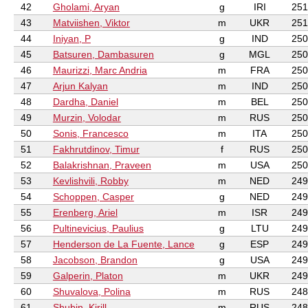
42
Gholami, Aryan
g
IRI
251
43
Matviishen, Viktor
m
UKR
251
44
Iniyan, P
g
IND
250
45
Batsuren, Dambasuren
g
MGL
250
46
Maurizzi, Marc Andria
m
FRA
250
47
Arjun Kalyan
m
IND
250
48
Dardha, Daniel
m
BEL
250
49
Murzin, Volodar
m
RUS
250
50
Sonis, Francesco
m
ITA
250
51
Fakhrutdinov, Timur
f
RUS
250
52
Balakrishnan, Praveen
m
USA
250
53
Kevlishvili, Robby
m
NED
249
54
Schoppen, Casper
g
NED
249
55
Erenberg, Ariel
m
ISR
249
56
Pultinevicius, Paulius
g
LTU
249
57
Henderson de La Fuente, Lance
g
ESP
249
58
Jacobson, Brandon
g
USA
249
59
Galperin, Platon
m
UKR
249
60
Shuvalova, Polina
m
RUS
248
61
Shubin, Kirill
m
RUS
248