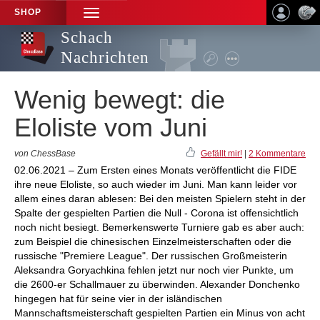
SHOP
TOGGLE
NAVIGATION
Schach
Nachrichten
Wenig bewegt: die
Eloliste vom Juni
von ChessBase
Gefällt mir!
|
2 Kommentare
02.06.2021 – Zum Ersten eines Monats veröffentlicht die FIDE
ihre neue Eloliste, so auch wieder im Juni. Man kann leider vor
allem eines daran ablesen: Bei den meisten Spielern steht in der
Spalte der gespielten Partien die Null - Corona ist offensichtlich
noch nicht besiegt. Bemerkenswerte Turniere gab es aber auch:
zum Beispiel die chinesischen Einzelmeisterschaften oder die
russische "Premiere League". Der russischen Großmeisterin
Aleksandra Goryachkina fehlen jetzt nur noch vier Punkte, um
die 2600-er Schallmauer zu überwinden. Alexander Donchenko
hingegen hat für seine vier in der isländischen
Mannschaftsmeisterschaft gespielten Partien ein Minus von acht