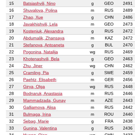
15
Batsiashvili, Nino
g
GEO
2491
16
Shuvalova, Polina
m
RUS
2489
17
Zhao, Xue
g
CHN
2486
18
Javakhishvili, Lela
m
GEO
2473
19
Kosteniuk, Alexandra
g
RUS
2472
20
Abdumalik, Zhansaya
m
KAZ
2472
21
Stefanova, Antoaneta
g
BUL
2470
22
Pogonina, Natalija
wg
RUS
2469
23
Khotenashvili, Bela
g
GEO
2463
24
Zhu, Jiner
wg
CHN
2462
25
Cramling, Pia
g
SWE
2459
26
Paehtz, Elisabeth
m
GER
2456
27
Girya, Olga
wg
RUS
2448
28
Bodnaruk, Anastasia
m
RUS
2446
29
Mammadzada, Gunay
m
AZE
2443
30
Galliamova, Alisa
m
RUS
2442
31
Bulmaga, Irina
m
ROU
2440
32
Sebag, Marie
g
FRA
2438
33
Gunina, Valentina
g
RUS
2436