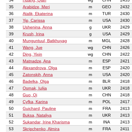
34
Huang, Qian
wg
CHN
2433
35
Arabidze, Meri
m
GEO
2432
36
Atalik, Ekaterina
m
TUR
2430
37
Yip, Carissa
m
USA
2430
38
Ushenina, Anna
g
UKR
2429
39
Krush, Irina
g
USA
2429
40
Munguntuul, Batkhuyag
m
MGL
2428
41
Wang, Jue
wg
CHN
2426
42
Ding, Yixin
wg
CHN
2422
43
Matnadze, Ana
m
ESP
2421
44
Alexandrova, Olga
m
ESP
2420
45
Zatonskih, Anna
m
USA
2420
46
Badelka, Olga
m
BLR
2418
47
Osmak, Iulija
m
UKR
2418
48
Guo, Qi
m
CHN
2418
49
Cyfka, Karina
m
POL
2417
50
Guichard, Pauline
m
FRA
2413
51
Buksa, Nataliya
m
UKR
2413
52
Sukandar, Irine Kharisma
m
INA
2413
53
Skripchenko, Almira
m
FRA
2411