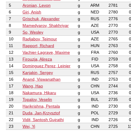
5
Aronian, Levon
g
ARM
2781
6
Giri, Anish
g
NED
2780
7
Grischuk, Alexander
g
RUS
2776
8
Mamedyarov, Shakhriyar
g
AZE
2770
9
So, Wesley
g
USA
2770
10
Radjabov, Teimour
g
AZE
2765
11
Rapport, Richard
g
HUN
2763
12
Vachier-Lagrave, Maxime
g
FRA
2760
13
Firouzja, Alireza
g
FID
2759
14
Dominguez Perez, Leinier
g
USA
2758
15
Karjakin, Sergey
g
RUS
2757
16
Anand, Viswanathan
g
IND
2753
17
Wang, Hao
g
CHN
2744
18
Nakamura, Hikaru
g
USA
2736
19
Topalov, Veselin
g
BUL
2735
20
Harikrishna, Pentala
g
IND
2730
21
Duda, Jan-Krzysztof
g
POL
2729
22
Vidit, Santosh Gujrathi
g
IND
2726
23
Wei, Yi
g
CHN
2725
1