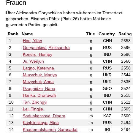
Frauen
Über Aleksandra Goryachkina haben wir bereits im Teasertext
gesprochen. Elisabeth Pähtz (Platz 26) hat im Mai keine
gewerteten Partien gespielt.
Rank
Name
Title
Country
Rating
1
Hou, Yifan
g
CHN
2658
2
Goryachkina, Aleksandra
g
RUS
2596
3
Koneru, Humpy
g
IND
2586
4
Ju, Wenjun
g
CHN
2560
5
Lagno, Kateryna
g
RUS
2558
6
Muzychuk, Mariya
g
UKR
2544
7
Muzychuk, Anna
g
UKR
2535
8
Dzagnidze, Nana
g
GEO
2524
9
Harika, Dronavalli
g
IND
2515
10
Tan, Zhongyi
g
CHN
2511
11
Lei, Tingjie
g
CHN
2505
12
Saduakassova, Dinara
m
KAZ
2500
13
Kashlinskaya, Alina
m
RUS
2494
14
Khademalsharieh, Sarasadat
m
IRI
2494