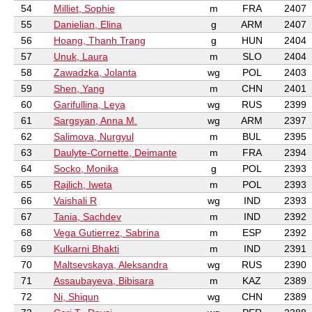
54
Milliet, Sophie
m
FRA
2407
55
Danielian, Elina
g
ARM
2407
56
Hoang, Thanh Trang
g
HUN
2404
57
Unuk, Laura
m
SLO
2404
58
Zawadzka, Jolanta
wg
POL
2403
59
Shen, Yang
m
CHN
2401
60
Garifullina, Leya
wg
RUS
2399
61
Sargsyan, Anna M.
wg
ARM
2397
62
Salimova, Nurgyul
m
BUL
2395
63
Daulyte-Cornette, Deimante
m
FRA
2394
64
Socko, Monika
g
POL
2393
65
Rajlich, Iweta
m
POL
2393
66
Vaishali R
wg
IND
2393
67
Tania, Sachdev
m
IND
2392
68
Vega Gutierrez, Sabrina
m
ESP
2392
69
Kulkarni Bhakti
m
IND
2391
70
Maltsevskaya, Aleksandra
wg
RUS
2390
71
Assaubayeva, Bibisara
m
KAZ
2389
72
Ni, Shiqun
wg
CHN
2389