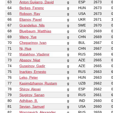
63
Anton Guijarro, David
g
ESP
2673
64
Berkes, Ferenc
g
HUN
2673
65
Robson, Ray
g
USA
2673
66
Eljanov, Pavel
g
UKR
2671
67
Grandelius, Nils
g
SWE
2670
68
Bluebaum, Matthias
g
GER
2669
69
Wang, Yue
g
CHN
2669
70
Cheparinov, Ivan
g
BUL
2667
71
Ni, Hua
g
CHN
2667
72
Malakhov, Vladimir
g
RUS
2666
73
Abasov, Nijat
g
AZE
2665
74
Guseinov, Gadir
g
AZE
2665
75
Inarkiev, Ernesto
g
RUS
2663
76
Leko, Peter
g
HUN
2663
77
Kasimdzhanov, Rustam
g
UZB
2662
78
Shirov, Alexei
g
ESP
2662
79
Sjugirov, Sanan
g
RUS
2661
80
Adhiban, B.
g
IND
2660
81
Sevian, Samuel
g
USA
2660
82
Morozevich, Alexander
g
RUS
2659