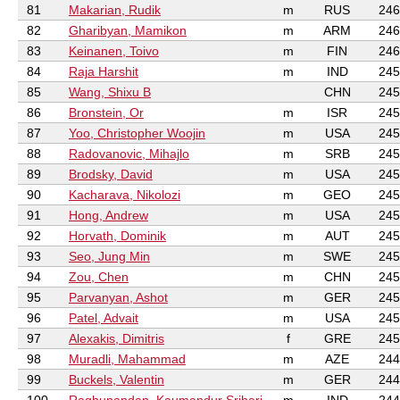
81
Makarian, Rudik
m
RUS
246
82
Gharibyan, Mamikon
m
ARM
246
83
Keinanen, Toivo
m
FIN
246
84
Raja Harshit
m
IND
245
85
Wang, Shixu B
CHN
245
86
Bronstein, Or
m
ISR
245
87
Yoo, Christopher Woojin
m
USA
245
88
Radovanovic, Mihajlo
m
SRB
245
89
Brodsky, David
m
USA
245
90
Kacharava, Nikolozi
m
GEO
245
91
Hong, Andrew
m
USA
245
92
Horvath, Dominik
m
AUT
245
93
Seo, Jung Min
m
SWE
245
94
Zou, Chen
m
CHN
245
95
Parvanyan, Ashot
m
GER
245
96
Patel, Advait
m
USA
245
97
Alexakis, Dimitris
f
GRE
245
98
Muradli, Mahammad
m
AZE
244
99
Buckels, Valentin
m
GER
244