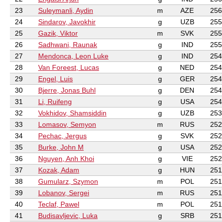
23
Suleymanli, Aydin
m
AZE
256
24
Sindarov, Javokhir
g
UZB
255
25
Gazik, Viktor
m
SVK
255
26
Sadhwani, Raunak
g
IND
255
27
Mendonca, Leon Luke
g
IND
254
28
Van Foreest, Lucas
g
NED
254
29
Engel, Luis
g
GER
254
30
Bjerre, Jonas Buhl
g
DEN
254
31
Li, Ruifeng
g
USA
254
32
Vokhidov, Shamsiddin
g
UZB
253
33
Lomasov, Semyon
m
RUS
252
34
Pechac, Jergus
g
SVK
252
35
Burke, John M
g
USA
252
36
Nguyen, Anh Khoi
g
VIE
252
37
Kozak, Adam
g
HUN
251
38
Gumularz, Szymon
m
POL
251
39
Lobanov, Sergei
m
RUS
251
40
Teclaf, Pawel
m
POL
251
41
Budisavljevic, Luka
g
SRB
251