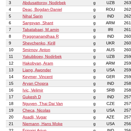
3
Abdusattorov, Nodirbek
g
UZB
263
4
Deac, Bogdan-Daniel
g
ROU
262
5
Nihal Sarin
g
IND
262
6
Sargsyan, Shant
g
ARM
261
7
Tabatabaei, M.amin
g
IRI
261
8
Praggnanandhaa R
g
IND
260
9
Shevchenko, Kirill
g
UKR
260
10
Smirnov, Anton
g
AUS
260
11
Yakubboev, Nodirbek
g
UZB
259
12
Hakobyan, Aram
g
ARM
259
13
Liang, Awonder
g
USA
259
14
Keymer, Vincent
g
GER
259
15
Aryan Chopra
g
IND
258
16
Ivic, Velimir
g
SRB
258
17
Gukesh D
g
IND
257
18
Nguyen, Thai Dai Van
g
CZE
257
19
Checa, Nicolas
g
USA
257
20
Asadli, Vugar
g
AZE
257
21
Niemann, Hans Moke
g
USA
256
22
Erigaisi Arjun
g
IND
256