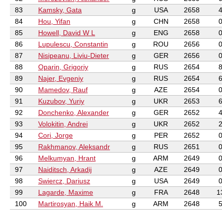
83
Kamsky, Gata
g
USA
2658
84
Hou, Yifan
g
CHN
2658
85
Howell, David W L
g
ENG
2658
86
Lupulescu, Constantin
g
ROU
2656
87
Nisipeanu, Liviu-Dieter
g
GER
2656
88
Oparin, Grigoriy
g
RUS
2654
89
Najer, Evgeniy
g
RUS
2654
90
Mamedov, Rauf
g
AZE
2654
91
Kuzubov, Yuriy
g
UKR
2653
92
Donchenko, Alexander
g
GER
2652
93
Volokitin, Andrei
g
UKR
2652
94
Cori, Jorge
g
PER
2652
95
Rakhmanov, Aleksandr
g
RUS
2651
96
Melkumyan, Hrant
g
ARM
2649
97
Naiditsch, Arkadij
g
AZE
2649
98
Swiercz, Dariusz
g
USA
2649
99
Lagarde, Maxime
g
FRA
2648
1
100
Martirosyan, Haik M.
g
ARM
2648