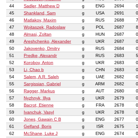
44
Sadler, Matthew D
g
ENG
2694
45
Shankland, Sam
g
USA
2691
46
Matlakov, Maxim
g
RUS
2688
47
Wojtaszek, Radoslaw
g
POL
2687
48
Almasi, Zoltan
g
HUN
2687
49
Areshchenko, Alexander
g
UKR
2687
50
Jakovenko, Dmitry
g
RUS
2684
51
Predke, Alexandr
g
RUS
2683
52
Korobov, Anton
g
UKR
2683
53
Li, Chao b
g
CHN
2683
54
Salem, A.R. Saleh
g
UAE
2682
55
Sargissian, Gabriel
g
ARM
2682
56
Ragger, Markus
g
AUT
2680
57
Nyzhnyk, Illya
g
UKR
2679
58
Bacrot, Etienne
g
FRA
2678
59
Ivanchuk, Vasyl
g
UKR
2678
60
Jones, Gawain C B
g
ENG
2677
61
Gelfand, Boris
g
ISR
2675
62
McShane, Luke J
g
ENG
2674