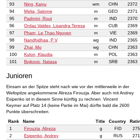
93
Ning, Kaiyu
wm
CHN
2372
94
Melia, Salome
m
GEO
2371
95
Padmini, Rout
m
IND
2370
96
Ordaz Valdes, Lisandra Teresa
m
CUB
2369
97
Pham, Le Thao Nguyen
m
VIE
2369
98
Nandhidhaa, P V
wg
IND
2365
99
Zhai, Mo
wg
CHN
2363
100
Kulon, Klaudia
m
POL
2363
101
Bojkovic, Natasa
m
SRB
2363
Junioren
Einsam an der Spitze steht nach wie vor der mittlerweile in der
Weltspitze angekommene Alireza Firouzja. Aber auch mit Andrey
Esipenko ist in diesem Sinne künftig zu rechnen. Vincent
Keymer auf Platz 14 (keine Partie im Mai) dürfte bald die 2600
Punkte überschreiten.
Rank
Name
Title
Country
Rati
1
Firouzja, Alireza
g
FID
275
2
Esipenko, Andrey
g
RUS
271