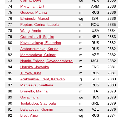
73
Cori T., Deysi
wg
PER
2388
74
Mkrtchian, Lilit
m
ARM
2388
75
Guseva, Marina
m
RUS
2386
76
Efroimski, Marsel
wg
ISR
2386
77
Peptan, Corina-Isabela
m
ROU
2385
78
Wang, Annie
m
USA
2384
79
Guramishvili, Sopiko
m
NED
2383
80
Kovalevskaya, Ekaterina
m
RUS
2382
81
Ambartsumova, Karina
m
RUS
2382
82
Mammadova, Gulnar
m
AZE
2382
83
Nomin-Erdene, Davaademberel
m
MGL
2382
84
Houska, Jovanka
m
ENG
2381
85
Turova, Irina
m
RUS
2381
86
Arakhamia-Grant, Ketevan
g
SCO
2380
87
Matveeva, Svetlana
m
RUS
2380
88
Brunello, Marina
m
ITA
2379
89
Gara, Ticia
wg
HUN
2379
90
Tsolakidou, Stavroula
m
GRE
2379
91
Balajayeva, Khanim
wg
AZE
2376
92
Bivol, Alina
wg
RUS
2374