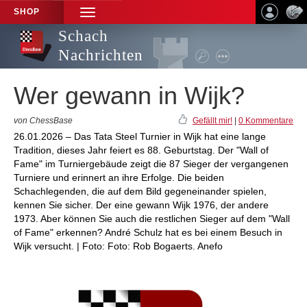
SHOP
TOGGLE
NAVIGATION
Schach
Nachrichten
Wer gewann in Wijk?
von ChessBase
Gefällt mir!
|
0 Kommentare
26.01.2026 – Das Tata Steel Turnier in Wijk hat eine lange
Tradition, dieses Jahr feiert es 88. Geburtstag. Der "Wall of
Fame" im Turniergebäude zeigt die 87 Sieger der vergangenen
Turniere und erinnert an ihre Erfolge. Die beiden
Schachlegenden, die auf dem Bild gegeneinander spielen,
kennen Sie sicher. Der eine gewann Wijk 1976, der andere
1973. Aber können Sie auch die restlichen Sieger auf dem "Wall
of Fame" erkennen? André Schulz hat es bei einem Besuch in
Wijk versucht. | Foto: Foto: Rob Bogaerts. Anefo