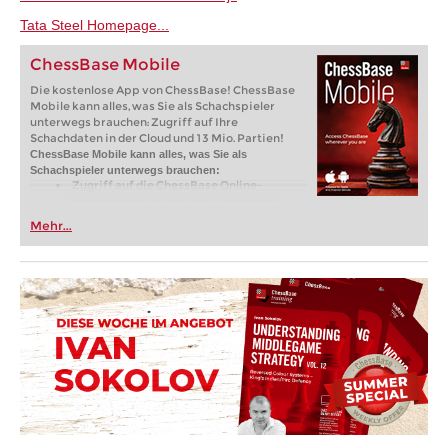
Tata Steel Homepage...
ChessBase Mobile
Die kostenlose App von ChessBase! ChessBase
Mobile kann alles, was Sie als Schachspieler
unterwegs brauchen: Zugriff auf Ihre
Schachdaten in der Cloud und 13 Mio. Partien!
ChessBase Mobile kann alles, was Sie als
Schachspieler unterwegs brauchen:
Zugriff auf die ChessBase Online-
Datenbank mit mehr als 13 Millionen
Partien: Suchen Sie nach Spielern,
Mehr...
Stellungen, Eröffnungen etc.
Speichern Sie eigene Partien und
Analysen in Cloud-Datenbanken -
Synchronisieren Sie Ihre persönlichen
Datenbanken über alle Geräte
Analysieren Sie Ihre Partien mit der
eingebauten Engine
Live-Eröffnungsbuch: Nutzen Sie die
umfassendste und aktuellste Statistik für
jede Eröffnungsstellung
Zugriff auf Ihr Eröffnungsrepertoire in
der Cloud: Erstellen und bearbeiten Sie Ihr
persönliches Eröffnungsrepertoire
300 Eröffnungsübersichten mit
Repertoirevorschlägen: Einsteigen in
neue Systeme!