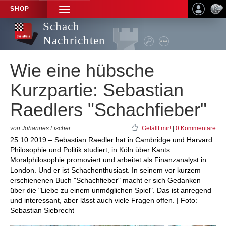
SHOP
TOGGLE
NAVIGATION
Schach
Nachrichten
Wie eine hübsche
Kurzpartie: Sebastian
Raedlers "Schachfieber"
von Johannes Fischer
Gefällt mir!
|
0 Kommentare
25.10.2019 – Sebastian Raedler hat in Cambridge und Harvard
Philosophie und Politik studiert, in Köln über Kants
Moralphilosophie promoviert und arbeitet als Finanzanalyst in
London. Und er ist Schachenthusiast. In seinem vor kurzem
erschienenen Buch "Schachfieber" macht er sich Gedanken
über die "Liebe zu einem unmöglichen Spiel". Das ist anregend
und interessant, aber lässt auch viele Fragen offen. | Foto:
Sebastian Siebrecht