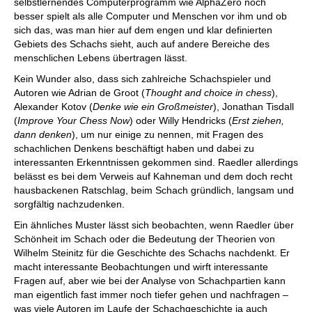
selbstlernendes Computerprogramm wie AlphaZero noch
besser spielt als alle Computer und Menschen vor ihm und ob
sich das, was man hier auf dem engen und klar definierten
Gebiets des Schachs sieht, auch auf andere Bereiche des
menschlichen Lebens übertragen lässt.
Kein Wunder also, dass sich zahlreiche Schachspieler und
Autoren wie Adrian de Groot (
Thought and choice in chess
),
Alexander Kotov (
Denke wie ein Großmeister
), Jonathan Tisdall
(
Improve Your Chess Now
) oder Willy Hendricks (
Erst ziehen,
dann denken
), um nur einige zu nennen, mit Fragen des
schachlichen Denkens beschäftigt haben und dabei zu
interessanten Erkenntnissen gekommen sind. Raedler allerdings
belässt es bei dem Verweis auf Kahneman und dem doch recht
hausbackenen Ratschlag, beim Schach gründlich, langsam und
sorgfältig nachzudenken.
Ein ähnliches Muster lässt sich beobachten, wenn Raedler über
Schönheit im Schach oder die Bedeutung der Theorien von
Wilhelm Steinitz für die Geschichte des Schachs nachdenkt. Er
macht interessante Beobachtungen und wirft interessante
Fragen auf, aber wie bei der Analyse von Schachpartien kann
man eigentlich fast immer noch tiefer gehen und nachfragen –
was viele Autoren im Laufe der Schachgeschichte ja auch