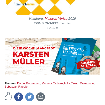
Hamburg,
Mairisch Verlag
2019
ISBN 978-3-938539-57-6
12,00 €
Themen:
Daniel Kahneman
,
Magnus Carlsen
,
Mike Tyson
,
Rezension
,
Sebastian Raedler