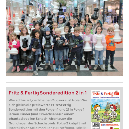
Fritz & Fertig Sonderedition 2 in 1
Wer schlau ist, denkt einen Zug voraus! Holen Sie
sich gleich die preiswerte Fritz&Fertig
Sonderedition mit den Folgen 1 und 2! In Folge 1
lernen Kinder (und Erwachsene) in einem
phantasievollen Schach-Abenteuer die
Grundlagen des Schachspiels. Folge 2 knüpft mit
interaktiven Spielmodulen zu Eröffnung, Taktik,