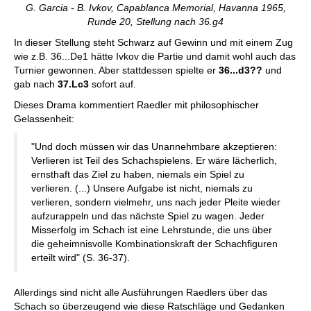
G. Garcia - B. Ivkov, Capablanca Memorial, Havanna 1965,
Runde 20, Stellung nach 36.g4
In dieser Stellung steht Schwarz auf Gewinn und mit einem Zug
wie z.B. 36...De1 hätte Ivkov die Partie und damit wohl auch das
Turnier gewonnen. Aber stattdessen spielte er
36...d3??
und
gab nach
37.Lc3
sofort auf.
Dieses Drama kommentiert Raedler mit philosophischer
Gelassenheit:
"Und doch müssen wir das Unannehmbare akzeptieren:
Verlieren ist Teil des Schachspielens. Er wäre lächerlich,
ernsthaft das Ziel zu haben, niemals ein Spiel zu
verlieren. (...) Unsere Aufgabe ist nicht, niemals zu
verlieren, sondern vielmehr, uns nach jeder Pleite wieder
aufzurappeln und das nächste Spiel zu wagen. Jeder
Misserfolg im Schach ist eine Lehrstunde, die uns über
die geheimnisvolle Kombinationskraft der Schachfiguren
erteilt wird" (S. 36-37).
Allerdings sind nicht alle Ausführungen Raedlers über das
Schach so überzeugend wie diese Ratschläge und Gedanken