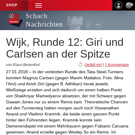
SHOP
TOGGLE
NAVIGATION
Schach
Nachrichten
Wijk, Runde 12: Giri und
Carlsen an der Spitze
von Klaus Besenthal
Gefällt mir!
|
1 Kommentare
27.01.2018 – In der vorletzten Runde des Tata-Steel-Turniers
konnten Magnus Carlsen (gegen Maxim Matlakov, Foto: Alina
l'Ami) und Anish Giri (gegen B. Adhiban) heute jeweils
Weißsiege erzielen und sich dadurch um einen halben Punkt
von Shakhriyar Mamedyarov absetzen, der mit Schwarz gegen
Gawain Jones nur zu einem Remis kam. Theoretische Chancen
auf den Turniersieg haben morgen auch noch Viswanathan
Anand und Vladimir Kramnik, die beide einen ganzen Punkt
hinter den Führenden liegen. Kramnik konnte sein
Damenendspiel mit einem Mehrbauern gegen Fabiano Caruana
gewinnen; Anand erzielte gegen Wesley So ein Remis. Im