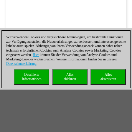
Wir verwenden Cookies und vergleichbare Technologien, um bestimmte Funktionen
zur Verfügung zu stellen, die Nutzererfahrungen zu verbessern und interessengerechte
Remispartien waren auch das Thema in einem kurzen Interview
Inhalte auszuspielen. Abhängig von ihrem Verwendungszweck können dabei neben
nach der Partie. Dabei zeigte sich Giri gewohnt ironisch, und
technisch erforderlichen Cookies auch Analyse-Cookies sowie Marketing-Cookies
eingesetzt werden.
Hier
können Sie der Verwendung von Analyse-Cookies und
meinte, trotz seiner beiden Siege würde er versuchen, wieder
Marketing-Cookies widersprechen. Weitere Informationen finden Sie in unserer
zur Strategie der vielen Remispartien zurückkehren, denn
Datenschutzerklärung
.
schließlich hätte ihm das Platz drei in der Weltrangliste
gebracht.
Detaillierte
Alles
Alles
Informationen
ablehnen
akzeptieren