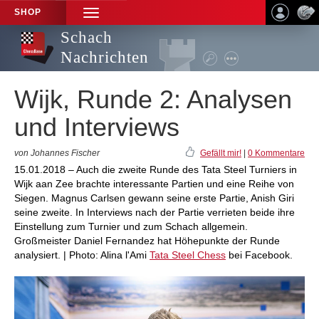
SHOP
TOGGLE
NAVIGATION
Schach
Nachrichten
Wijk, Runde 2: Analysen
und Interviews
von Johannes Fischer
Gefällt mir!
|
0 Kommentare
15.01.2018 – Auch die zweite Runde des Tata Steel Turniers in
Wijk aan Zee brachte interessante Partien und eine Reihe von
Siegen. Magnus Carlsen gewann seine erste Partie, Anish Giri
seine zweite. In Interviews nach der Partie verrieten beide ihre
Einstellung zum Turnier und zum Schach allgemein.
Großmeister Daniel Fernandez hat Höhepunkte der Runde
analysiert. | Photo: Alina l'Ami
Tata Steel Chess
bei Facebook.