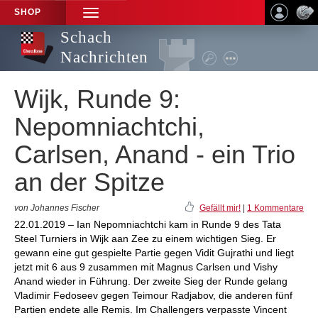
SHOP
TOGGLE
NAVIGATION
Schach
Nachrichten
Wijk, Runde 9:
Nepomniachtchi,
Carlsen, Anand - ein Trio
an der Spitze
von Johannes Fischer
Gefällt mir!
|
1 Kommentare
22.01.2019 – Ian Nepomniachtchi kam in Runde 9 des Tata
Steel Turniers in Wijk aan Zee zu einem wichtigen Sieg. Er
gewann eine gut gespielte Partie gegen Vidit Gujrathi und liegt
jetzt mit 6 aus 9 zusammen mit Magnus Carlsen und Vishy
Anand wieder in Führung. Der zweite Sieg der Runde gelang
Vladimir Fedoseev gegen Teimour Radjabov, die anderen fünf
Partien endete alle Remis. Im Challengers verpasste Vincent