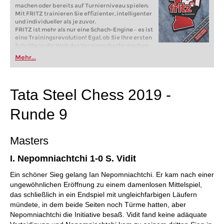
machen oder bereits auf Turnierniveau spielen:
Mit FRITZ trainieren Sie effizienter, intelligenter
und individueller als je zuvor.
FRITZ ist mehr als nur eine Schach-Engine – es ist
eine Trainingsrevolution! Egal, ob Sie Ihre ersten
Schritte in die Welt des Vereinsschachs machen
oder bereits auf Turnierniveau spielen: Mit
Mehr...
FRITZ trainieren Sie effizienter, intelligenter und
individueller als je zuvor.
Tata Steel Chess 2019 -
Runde 9
Masters
I. Nepomniachtchi 1-0 S. Vidit
Ein schöner Sieg gelang Ian Nepomniachtchi. Er kam nach einer
ungewöhnlichen Eröffnung zu einem damenlosen Mittelspiel,
das schließlich in ein Endspiel mit ungleichfarbigen Läufern
mündete, in dem beide Seiten noch Türme hatten, aber
Nepomniachtchi die Initiative besaß. Vidit fand keine adäquate