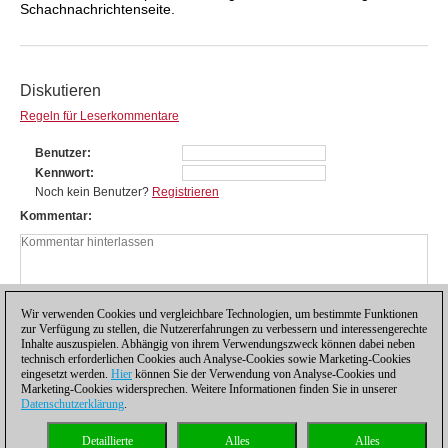
Schachnachrichtenseite.
Diskutieren
Regeln für Leserkommentare
Benutzer
Kennwort
Noch kein Benutzer?
Registrieren
Kommentar
Wir verwenden Cookies und vergleichbare Technologien, um bestimmte Funktionen
zur Verfügung zu stellen, die Nutzererfahrungen zu verbessern und interessengerechte
Inhalte auszuspielen. Abhängig von ihrem Verwendungszweck können dabei neben
technisch erforderlichen Cookies auch Analyse-Cookies sowie Marketing-Cookies
eingesetzt werden.
Hier
können Sie der Verwendung von Analyse-Cookies und
Marketing-Cookies widersprechen. Weitere Informationen finden Sie in unserer
Datenschutzerklärung
.
Datenschutzhinweis
|
Impressum
|
Kontakt
|
Cookies Management
|
Lizenzen
|
Detaillierte
Alles
Alles