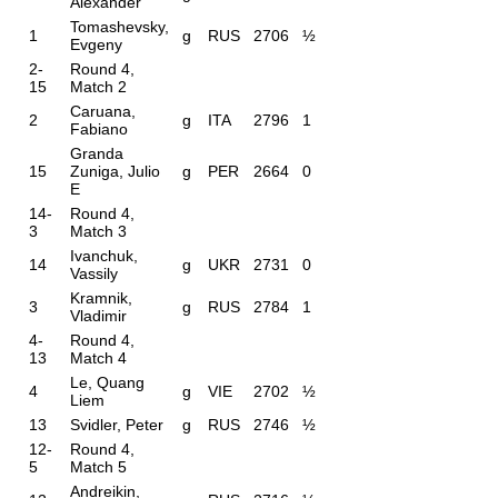
Alexander
Tomashevsky,
1
g
RUS
2706
½
Evgeny
2-
Round 4,
15
Match 2
Caruana,
2
g
ITA
2796
1
Fabiano
Granda
15
Zuniga, Julio
g
PER
2664
0
E
14-
Round 4,
3
Match 3
Ivanchuk,
14
g
UKR
2731
0
Vassily
Kramnik,
3
g
RUS
2784
1
Vladimir
4-
Round 4,
13
Match 4
Le, Quang
4
g
VIE
2702
½
Liem
13
Svidler, Peter
g
RUS
2746
½
12-
Round 4,
5
Match 5
Andreikin,