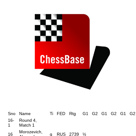
individueller als je zuvor.
Sno
Name
Ti
FED
Rtg
G1
G2
G1
G2
G1
G2
16-
Round 4,
1
Match 1
Morozevich,
16
g
RUS
2739
½