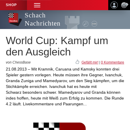
SHOP
TOGGLE
NAVIGATION
Schach
Nachrichten
World Cup: Kampf um
den Ausgleich
von ChessBase
Gefällt mir!
|
0 Kommentare
21.08.2013 – Mit Kramnik, Caruana und Kamsky konnten drei
Spieler gestern vorlegen. Heute müssen ihre Gegner, Ivanchuk,
Granda Zuniga und Mamedyarov, um den Sieg kämpfen, um die
Stichkämpfe erreichen. Ivanchuk hat es heute mit
Schwarz besonders schwer. Mamedyarov und Granda können
indes hoffen, heute mit Weiß zum Erfolg zu kommen. Die Runde
4.2 läuft. Livekommentare und Paarungen...