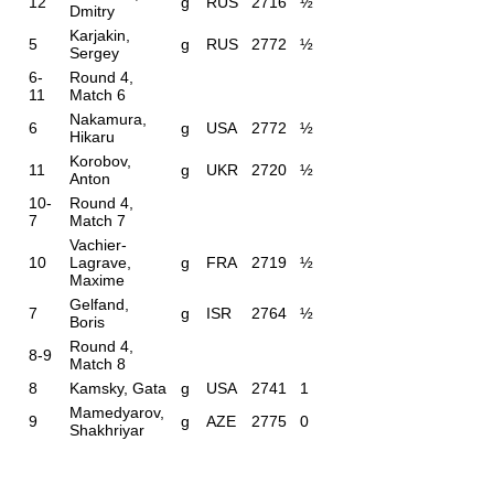
12
g
RUS
2716
½
Dmitry
Karjakin,
5
g
RUS
2772
½
Sergey
6-
Round 4,
11
Match 6
Nakamura,
6
g
USA
2772
½
Hikaru
Korobov,
11
g
UKR
2720
½
Anton
10-
Round 4,
7
Match 7
Vachier-
10
Lagrave,
g
FRA
2719
½
Maxime
Gelfand,
7
g
ISR
2764
½
Boris
Round 4,
8-9
Match 8
8
Kamsky, Gata
g
USA
2741
1
Mamedyarov,
9
g
AZE
2775
0
Shakhriyar