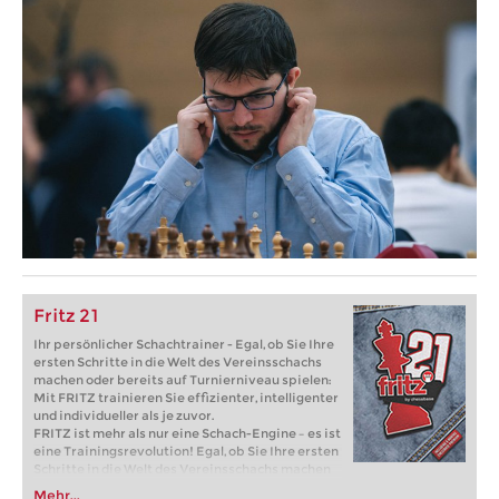
Fritz 21
Ihr persönlicher Schachtrainer - Egal, ob Sie Ihre
ersten Schritte in die Welt des Vereinsschachs
machen oder bereits auf Turnierniveau spielen:
Mit FRITZ trainieren Sie effizienter, intelligenter
und individueller als je zuvor.
FRITZ ist mehr als nur eine Schach-Engine – es ist
eine Trainingsrevolution! Egal, ob Sie Ihre ersten
Schritte in die Welt des Vereinsschachs machen
oder bereits auf Turnierniveau spielen: Mit
Mehr...