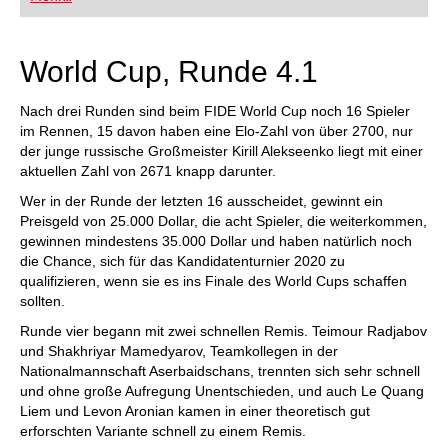
FRITZ trainieren Sie effizienter, intelligenter und
individueller als je zuvor.
World Cup, Runde 4.1
Nach drei Runden sind beim FIDE World Cup noch 16 Spieler
im Rennen, 15 davon haben eine Elo-Zahl von über 2700, nur
der junge russische Großmeister Kirill Alekseenko liegt mit einer
aktuellen Zahl von 2671 knapp darunter.
Wer in der Runde der letzten 16 ausscheidet, gewinnt ein
Preisgeld von 25.000 Dollar, die acht Spieler, die weiterkommen,
gewinnen mindestens 35.000 Dollar und haben natürlich noch
die Chance, sich für das Kandidatenturnier 2020 zu
qualifizieren, wenn sie es ins Finale des World Cups schaffen
sollten.
Runde vier begann mit zwei schnellen Remis. Teimour Radjabov
und Shakhriyar Mamedyarov, Teamkollegen in der
Nationalmannschaft Aserbaidschans, trennten sich sehr schnell
und ohne große Aufregung Unentschieden, und auch Le Quang
Liem und Levon Aronian kamen in einer theoretisch gut
erforschten Variante schnell zu einem Remis.