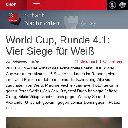
SHOP
TOGGLE
NAVIGATION
Schach
Nachrichten
World Cup, Runde 4.1:
Vier Siege für Weiß
von Johannes Fischer
Gefällt mir!
|
1 Kommentare
20.09.2019 – Der Auftakt des Achtelfinales beim FIDE World
Cup war unterhaltsam. 16 Spieler sind noch im Rennen, vier
ihrer acht Partien endeten mit einer Entscheidung. Alle vier
zugunsten von Weiß: Maxime Vachier-Lagrave (Foto) gewann
gegen Peter Svidler, Jan-Jan-Krzysztof Duda besiegte Jeffery
Xiong, Nikita Vitiugov setzte sich gegen Wesley So und
Alexander Grischuk gewann gegen Leinier Dominguez. | Fotos:
FIDE