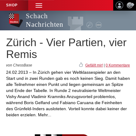
SHOP
TOGGLE
NAVIGATION
Schach
Nachrichten
Zürich - Vier Partien, vier
Remis
von ChessBase
Gefällt mir!
|
0 Kommentare
24.02.2013 – In Zürich gehen vier Weltklassespieler an den
Start und in zwei Runden gab es noch keinen Sieg. Damit haben
alle Teilnehmer einen Punkt und liegen gemeinsam an Spitze
und Ende der Tabelle. In Runde 2 neutralisierte Weltmeister
Vishy Anand Vladimir Kramniks Anzugsvorteil problemlos,
während Boris Gelfand und Fabiano Caruana die Feinheiten
des Grünfeld-Inders ausloteten. Vorteil konnte dabei keiner der
beiden erzielen. Mehr...