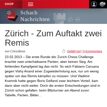
SHOP
TOGGLE
NAVIGATION
Schach
Nachrichten
Zürich - Zum Auftakt zwei
Remis
von ChessBase
Gefällt mir!
|
0 Kommentare
23.02.2013 – Die erste Runde der Zurich Chess Challenge
brachte zwei unterhaltsame Partien, aber keinen Sieg. Am
fehlenden Kampfgeist lag das nicht. So wich Fabiano Caruana
gegen Vishy Anand einer Zugwiederholung aus, nur um wenig
später um das Remis kämpfen zu müssen. Und Vladimir
Kramnik hatte gegen Boris Gelfand zwar leichtem Vorteil, kam
dann aber nicht weiter. Doch die ersten Entscheidungen sind in
Zürich schon gefallen: beim Blitzturnier am Abend zuvor.
Tabelle, Partien, Bilder...