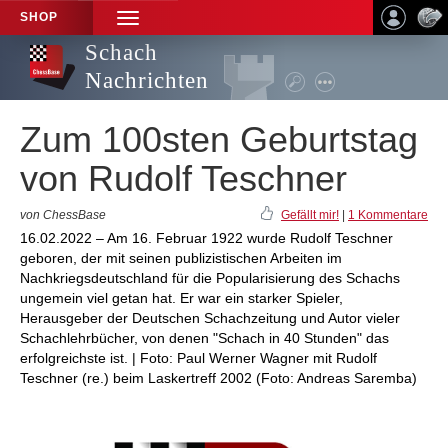
SHOP
TOGGLE
NAVIGATION
Schach
Nachrichten
Zum 100sten Geburtstag
von Rudolf Teschner
von ChessBase
Gefällt mir!
|
1 Kommentare
16.02.2022 – Am 16. Februar 1922 wurde Rudolf Teschner
geboren, der mit seinen publizistischen Arbeiten im
Nachkriegsdeutschland für die Popularisierung des Schachs
ungemein viel getan hat. Er war ein starker Spieler,
Herausgeber der Deutschen Schachzeitung und Autor vieler
Schachlehrbücher, von denen "Schach in 40 Stunden" das
erfolgreichste ist. | Foto: Paul Werner Wagner mit Rudolf
Teschner (re.) beim Laskertreff 2002 (Foto: Andreas Saremba)