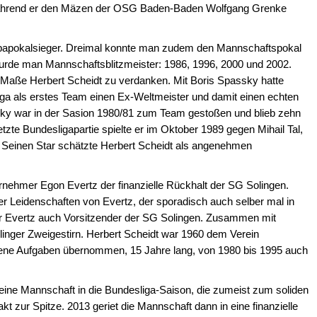
 während er den Mäzen der OSG Baden-Baden Wolfgang Grenke
papokalsieger. Dreimal konnte man zudem den Mannschaftspokal
urde man Mannschaftsblitzmeister: 1986, 1996, 2000 und 2002.
m Maße Herbert Scheidt zu verdanken. Mit Boris Spassky hatte
iga als erstes Team einen Ex-Weltmeister und damit einen echten
ky war in der Sasion 1980/81 zum Team gestoßen und blieb zehn
etzte Bundesligapartie spielte er im Oktober 1989 gegen Mihail Tal,
t. Seinen Star schätzte Herbert Scheidt als angenehmen
rnehmer Egon Evertz der finanzielle Rückhalt der SG Solingen.
r Leidenschaften von Evertz, der sporadisch auch selber mal in
ar Evertz auch Vorsitzender der SG Solingen. Zusammen mit
linger Zweigestirn. Herbert Scheidt war 1960 dem Verein
edene Aufgaben übernommen, 15 Jahre lang, von 1980 bis 1995 auch
 eine Mannschaft in die Bundesliga-Saison, die zumeist zum soliden
akt zur Spitze. 2013 geriet die Mannschaft dann in eine finanzielle