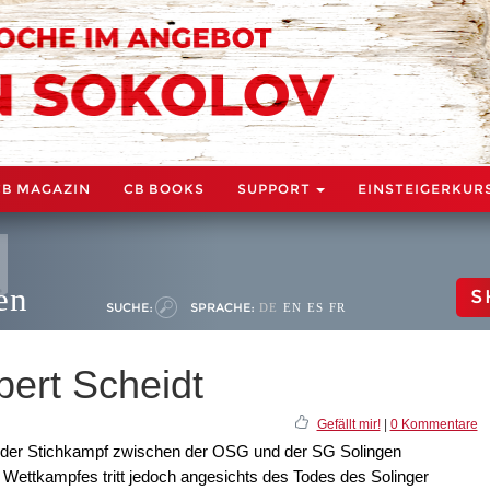
CB MAGAZIN
CB BOOKS
SUPPORT
EINSTEIGERKUR
en
S
SUCHE:
SPRACHE:
DE
EN
ES
FR
ert Scheidt
Gefällt mir!
|
0 Kommentare
 der Stichkampf zwischen der OSG und der SG Solingen
 Wettkampfes tritt jedoch angesichts des Todes des Solinger