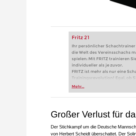
Fritz 21
Ihr persönlicher Schachtrainer -
die Welt des Vereinsschachs m
spielen: Mit FRITZ trainieren Sie
individueller als je zuvor.
FRITZ ist mehr als nur eine Sch
Trainingsrevolution! Egal, ob Si
Vereinsschachs machen oder ber
Mehr...
FRITZ trainieren Sie effizienter,
zuvor.
Großer Verlust für 
Der Stichkampf um die Deutsche Mannscha
von Herbert Scheidt überschattet. Der Sol