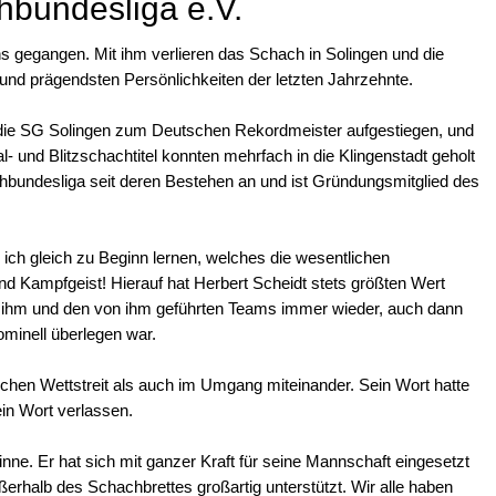
hbundesliga e.V.
s gegangen. Mit ihm verlieren das Schach in Solingen und die
nd prägendsten Persönlichkeiten der letzten Jahrzehnte.
t die SG Solingen zum Deutschen Rekordmeister aufgestiegen, und
- und Blitzschachtitel konnten mehrfach in die Klingenstadt geholt
hbundesliga seit deren Bestehen an und ist Gründungsmitglied des
ich gleich zu Beginn lernen, welches die wesentlichen
nd Kampfgeist! Hierauf hat Herbert Scheidt stets größten Wert
s ihm und den von ihm geführten Teams immer wieder, auch dann
ominell überlegen war.
lichen Wettstreit als auch im Umgang miteinander. Sein Wort hatte
in Wort verlassen.
ne. Er hat sich mit ganzer Kraft für seine Mannschaft eingesetzt
ßerhalb des Schachbrettes großartig unterstützt. Wir alle haben