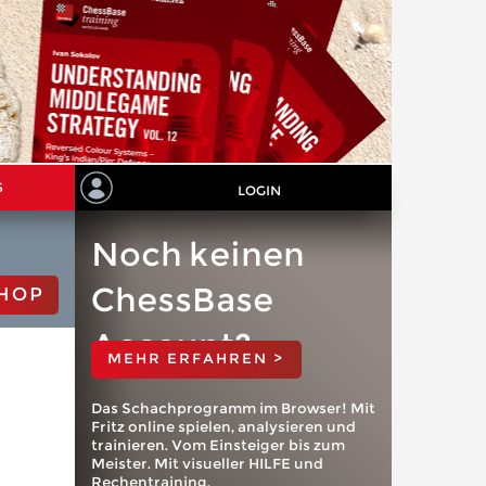
S
LOGIN
Noch keinen
ChessBase
HOP
Account?
MEHR ERFAHREN >
Das Schachprogramm im Browser! Mit
Fritz online spielen, analysieren und
trainieren. Vom Einsteiger bis zum
Meister. Mit visueller HILFE und
Rechentraining.