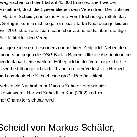
r wegbrachen und der Etat auf 40.000 Euro reduziert werden
en gekürzt, doch die Spieler blieben dem Verein treu. Der Solinger
 Herbert Scheidt, und seine Firma Forst Technology rettete das
 Solingen konnte sich sogar ein paar starke Neuzugänge leisten,
Giri. 2016 stach das Team dann überraschend die übermächtige
stertitel für den Verein.
G Solingen zu einem besonders ungünstigen Zeitpunkt. Neben dem
nnerstag gegen die OSG Baden-Baden sollte die Ausrichtung der
nde danach eine weiterer Höhepunkt in der Vereinsgeschichte
ewerbe tritt angesichts der Trauer um den Verlust von Herbert
n und das deutsche Schach eine große Persönlichkeit.
schien ein Nachruf vom Markus Schäfer, den wir hier
terviews mit Herbert Scheidt im Karl (2002) und im
er Charakter sichtbar wird.
Scheidt von Markus Schäfer,