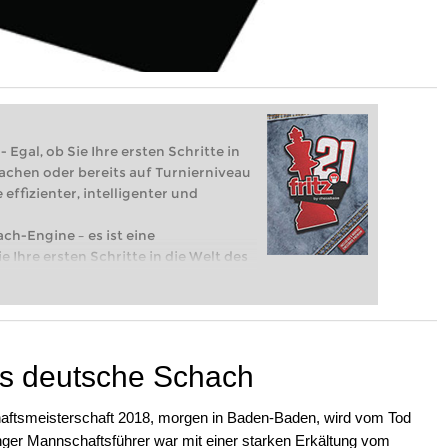
 Egal, ob Sie Ihre ersten Schritte in
achen oder bereits auf Turnierniveau
 effizienter, intelligenter und
ach-Engine – es ist eine
e Ihre ersten Schritte in die Welt des
eits auf Turnierniveau spielen: Mit
 intelligenter und individueller als je
das deutsche Schach
ftsmeisterschaft 2018, morgen in Baden-Baden, wird vom Tod
inger Mannschaftsführer war mit einer starken Erkältung vom