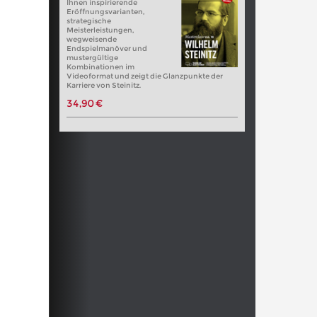
Ihnen inspirierende
Eröffnungsvarianten,
strategische
Meisterleistungen,
wegweisende
Endspielmanöver und
mustergültige
Kombinationen im
Videoformat und zeigt die Glanzpunkte der
Karriere von Steinitz.
34,90 €