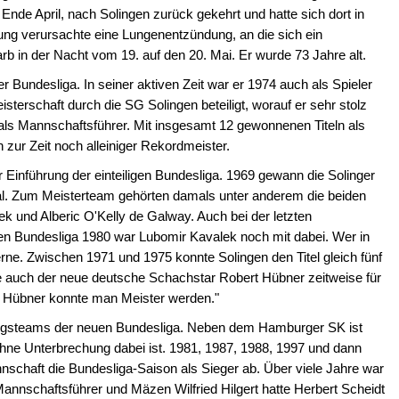
Ende April, nach Solingen zurück gekehrt und hatte sich dort in
ung verursachte eine Lungenentzündung, an die sich ein
arb in der Nacht vom 19. auf den 20. Mai. Er wurde 73 Jahre alt.
r Bundesliga. In seiner aktiven Zeit war er 1974 auch als Spieler
rschaft durch die SG Solingen beteiligt, worauf er sehr stolz
h als Mannschaftsführer. Mit insgesamt 12 gewonnenen Titeln als
zur Zeit noch alleiniger Rekordmeister.
 vor Einführung der einteiligen Bundesliga. 1969 gewann die Solinger
al. Zum Meisterteam gehörten damals unter anderem die beiden
 und Alberic O'Kelly de Galway. Auch bei der letzten
igen Bundesliga 1980 war Lubomir Kavalek noch mit dabei. Wer in
gerne. Zwischen 1971 und 1975 konnte Solingen den Titel gleich fünf
lte auch der neue deutsche Schachstar Robert Hübner zeitweise für
it Hübner konnte man Meister werden."
ngsteams der neuen Bundesliga. Neben dem Hamburger SK ist
 ohne Unterbrechung dabei ist. 1981, 1987, 1988, 1997 und dann
nschaft die Bundesliga-Saison als Sieger ab. Über viele Jahre war
annschaftsführer und Mäzen Wilfried Hilgert hatte Herbert Scheidt