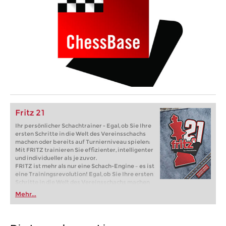
Fritz 21
Ihr persönlicher Schachtrainer - Egal, ob Sie Ihre
ersten Schritte in die Welt des Vereinsschachs
machen oder bereits auf Turnierniveau spielen:
Mit FRITZ trainieren Sie effizienter, intelligenter
und individueller als je zuvor.
FRITZ ist mehr als nur eine Schach-Engine – es ist
eine Trainingsrevolution! Egal, ob Sie Ihre ersten
Schritte in die Welt des Vereinsschachs machen
oder bereits auf Turnierniveau spielen: Mit
Mehr...
FRITZ trainieren Sie effizienter, intelligenter und
individueller als je zuvor.