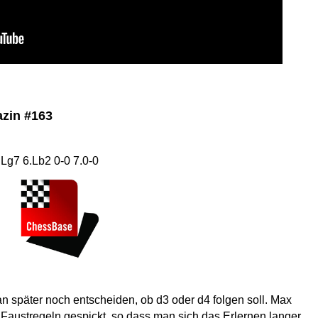
azin #163
 Lg7 6.L
b2 0-0 7.0-0
an später noch entscheiden, ob d3 oder d4 folgen soll. Max
en Faustregeln gespickt, so dass man sich das Erlernen langer