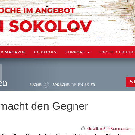
CB MAGAZIN
CB BOOKS
SUPPORT
EINSTEIGERKUR
en
S
SUCHE:
SPRACHE:
DE
EN
ES
FR
macht den Gegner
Gefällt mir!
|
0 Kommentare