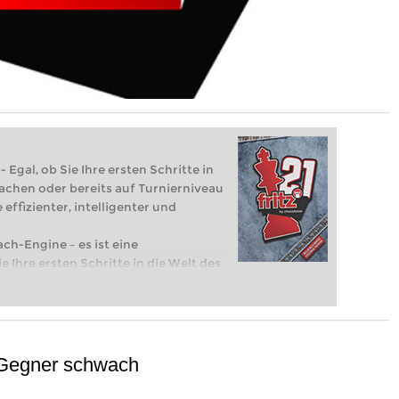
 Egal, ob Sie Ihre ersten Schritte in
achen oder bereits auf Turnierniveau
 effizienter, intelligenter und
ach-Engine – es ist eine
e Ihre ersten Schritte in die Welt des
eits auf Turnierniveau spielen: Mit
 intelligenter und individueller als je
Gegner schwach