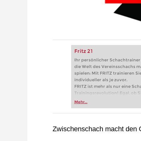
Fritz 21
Ihr persönlicher Schachtrainer -
die Welt des Vereinsschachs m
spielen: Mit FRITZ trainieren Sie
individueller als je zuvor.
FRITZ ist mehr als nur eine Sch
Trainingsrevolution! Egal, ob Si
Vereinsschachs machen oder ber
Mehr...
FRITZ trainieren Sie effizienter,
zuvor.
Zwischenschach macht den 