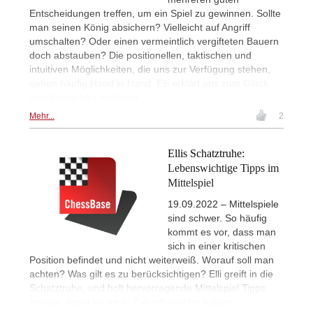
Entscheidungen treffen, um ein Spiel zu gewinnen. Sollte
man seinen König absichern? Vielleicht auf Angriff
umschalten? Oder einen vermeintlich vergifteten Bauern
doch abstauben? Die positionellen, taktischen und
intuitiven Möglichkeiten, die uns zur Verfügung stehen,
gehen häufig Hand in Hand. Elli erklärt uns zum Glück,
was das genau bedeutet.
Mehr...
2
Ellis Schatztruhe:
Lebenswichtige Tipps im
Mittelspiel
19.09.2022 – Mittelspiele
sind schwer. So häufig
kommt es vor, dass man
sich in einer kritischen
Position befindet und nicht weiterweiß. Worauf soll man
achten? Was gilt es zu berücksichtigen? Elli greift in die
Schatztruhe, und holt hervorragende Mittelspiel Tipps
heraus, damit wir es in Zukunft leichter haben.