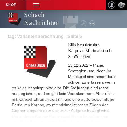
SHOP
TOGGLE
NAVIGATION
Schach
Nachrichten
tag: Variantenberechnung - Seite 6
Ellis Schatztruhe:
Karpov's Minimalistische
Schönheiten
19.12.2022 – Pläne,
Strategien und Ideen im
Mittelspiel sind besonders
schwer zu erfassen, wenn
es keine Anhaltspunkte gibt. Die Stellungen sind recht
ausgeglichen, und es gibt kein Vorankommen. Aber nicht
mit Karpov! Elli analysiert mit uns eine außergewöhnliche
Partie von Karpov, wo mit minimalistischen Zügen der
Gegner langsam aber sicher zur Aufgabe bewegt wird.
Die anderen Karpov Partien sind kleine Extraübungen,
um die Lehren der ersten Partie zu verinnerlichen.