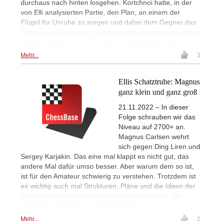
durchaus nach hinten losgehen. Kortchnoi hatte, in der
von Elli analysierten Partie, den Plan, an einem der
Flügel für Unruhe zu sorgen und dabei dem Gegner das
Zentrum zu überlassen. Elli zeigt uns, wie man mit einem
starken Zentrum ein Spiel für sich entscheiden kann.
Mehr...
3
Ellis Schatztruhe: Magnus
ganz klein und ganz groß
21.11.2022 – In dieser
Folge schrauben wir das
Niveau auf 2700+ an.
Magnus Carlsen wehrt
sich gegen Ding Liren und
Sergey Karjakin. Das eine mal klappt es nicht gut, das
andere Mal dafür umso besser. Aber warum dem so ist,
ist für den Amateur schwierig zu verstehen. Trotzdem ist
es wichtig auch mal Strukturen, Pläne und die Ideen der
Schachelite zu verstehen und zu verinnerlichen. Elli
bringt das natürlich hervorragend bei.
Mehr...
2