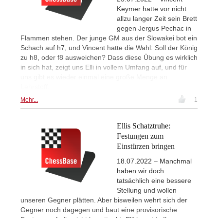
Keymer hatte vor nicht
allzu langer Zeit sein Brett
gegen Jergus Pechac in
Flammen stehen. Der junge GM aus der Slowakei bot ein
Schach auf h7, und Vincent hatte die Wahl: Soll der König
zu h8, oder f8 ausweichen? Dass diese Übung es wirklich
in sich hat, zeigt uns Elli in vollem Umfang auf, und für
uns gibt es wieder einmal eine große Menge an
Lehrstoff.
Mehr...
1
Ellis Schatztruhe:
Festungen zum
Einstürzen bringen
18.07.2022 – Manchmal
haben wir doch
tatsächlich eine bessere
Stellung und wollen
unseren Gegner plätten. Aber bisweilen wehrt sich der
Gegner noch dagegen und baut eine provisorische