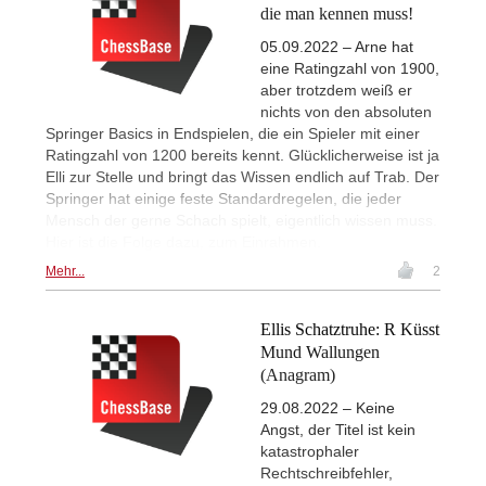
die man kennen muss!
05.09.2022 – Arne hat
eine Ratingzahl von 1900,
aber trotzdem weiß er
nichts von den absoluten
Springer Basics in Endspielen, die ein Spieler mit einer
Ratingzahl von 1200 bereits kennt. Glücklicherweise ist ja
Elli zur Stelle und bringt das Wissen endlich auf Trab. Der
Springer hat einige feste Standardregelen, die jeder
Mensch der gerne Schach spielt, eigentlich wissen muss.
Hier ist die Folge dazu, zum Einrahmen.
Mehr...
2
Ellis Schatztruhe: R Küsst
Mund Wallungen
(Anagram)
29.08.2022 – Keine
Angst, der Titel ist kein
katastrophaler
Rechtschreibfehler,