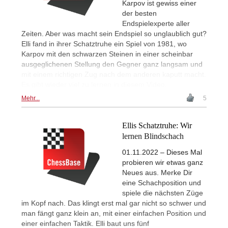
Karpov ist gewiss einer
der besten
Endspielexperte aller
Zeiten. Aber was macht sein Endspiel so unglaublich gut?
Elli fand in ihrer Schatztruhe ein Spiel von 1981, wo
Karpov mit den schwarzen Steinen in einer scheinbar
ausgeglichenen Stellung den Gegner ganz langsam und
mit einem richtigen Zug nach dem anderen kaputt macht.
Es gibt wieder viel zu lernen in diesem Video.
Mehr...
5
Ellis Schatztruhe: Wir
lernen Blindschach
01.11.2022 – Dieses Mal
probieren wir etwas ganz
Neues aus. Merke Dir
eine Schachposition und
spiele die nächsten Züge
im Kopf nach. Das klingt erst mal gar nicht so schwer und
man fängt ganz klein an, mit einer einfachen Position und
einer einfachen Taktik. Elli baut uns fünf