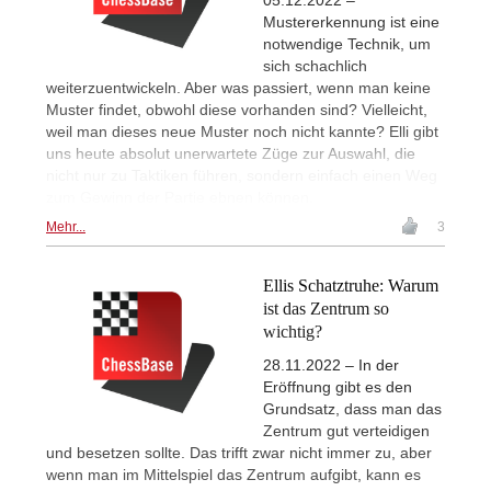
Mustererkennung ist eine
notwendige Technik, um
sich schachlich
weiterzuentwickeln. Aber was passiert, wenn man keine
Muster findet, obwohl diese vorhanden sind? Vielleicht,
weil man dieses neue Muster noch nicht kannte? Elli gibt
uns heute absolut unerwartete Züge zur Auswahl, die
nicht nur zu Taktiken führen, sondern einfach einen Weg
zum Gewinn der Partie ebnen können.
Mehr...
3
Ellis Schatztruhe: Warum
ist das Zentrum so
wichtig?
28.11.2022 – In der
Eröffnung gibt es den
Grundsatz, dass man das
Zentrum gut verteidigen
und besetzen sollte. Das trifft zwar nicht immer zu, aber
wenn man im Mittelspiel das Zentrum aufgibt, kann es