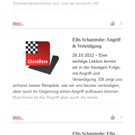
Schwierigkeitsstufen auf, und wir knobeln mit
geschlossenen Augen dran rum. Ein Aufruf das einmal
auszuprobieren, und zwar jetzt!
Mehr...
3
Ellis Schatztruhe: Angriff
& Verteidigung
26.10.2022 – Eine
wichtige Lektion lernen
wir in der heutigen Folge,
mit Angriff und
Verteidigung. Elli zeigt uns
anhand zweier Beispiele, wie wir uns besser verteidigen,
aber auch im Gegenzug einen Angriff aufbauen können.
Manchmal ist der Angriff aber auch die beste
Verteidigung. Es lohnt sich auf jeden Fall bis zum Ende
der Folge dranzubleiben.
Mehr...
3
Ellis Schatztruhe: Ellis