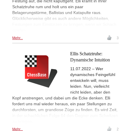
Festung auf, die nicht kaputtgeht. Elli kramt in Ihrer
Schatztruhe rum und holt uns ein paar
Belagerungstürme, Ballistas und Katapulte raus.
Glücklicherweise gibt es auch andere Möglichkeiten,
Festungen zum Einstürzen zu bringen, wenn wir Schach
spielen.
Mehr...
3
Ellis Schatztruhe:
Dynamische Intuition
11.07.2022 – Wer
dynamisches Feingefühl
entwickeln will, muss
leiden. Nun, vielleicht
nicht leiden, aber den
Kopf anstrengen, und dabei um die Ecke denken. Elli
fordert uns mal wieder heraus, ein paar Stellungen zu
durchforsten, um grandiose Züge zu finden. Es wird Zeit,
in der schachlichen Folge 64 den Gegner zum Schwitzen
zu bringen.
Mehr...
2