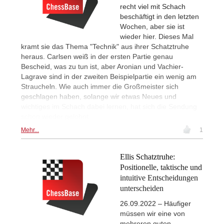
recht viel mit Schach
beschäftigt in den letzten
Wochen, aber sie ist
wieder hier. Dieses Mal
kramt sie das Thema "Technik" aus ihrer Schatztruhe
heraus. Carlsen weiß in der ersten Partie genau
Bescheid, was zu tun ist, aber Aronian und Vachier-
Lagrave sind in der zweiten Beispielpartie ein wenig am
Straucheln. Wie auch immer die Großmeister sich
geschlagen haben, solange wir etwas Neues und
wichtiges im Schach dabei lernen, hat sich die Sendung
schon wieder gelohnt.
Mehr...
1
Ellis Schatztruhe:
Positionelle, taktische und
intuitive Entscheidungen
unterscheiden
26.09.2022 – Häufiger
müssen wir eine von
mehreren guten