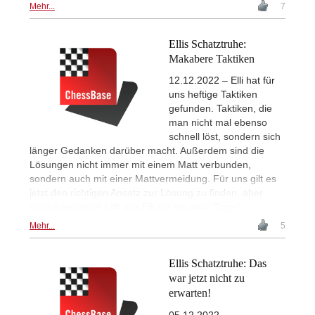
Mehr...
7
Ellis Schatztruhe:
Makabere Taktiken
12.12.2022 – Elli hat für
uns heftige Taktiken
gefunden. Taktiken, die
man nicht mal ebenso
schnell löst, sondern sich
länger Gedanken darüber macht. Außerdem sind die
Lösungen nicht immer mit einem Matt verbunden,
sondern auch mit einer Mattvermeidung. Für uns gilt es
jetzt den richtigen Ansatz zur Lösung zu finden, aber
glücklicherweise hilft uns Elli mit ein paar Tipps!
Mehr...
5
Ellis Schatztruhe: Das
war jetzt nicht zu
erwarten!
05.12.2022 –