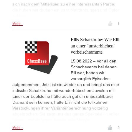
sich nach dem Mittelspiel zu einer interessanten Partie,
die hüben wie drüben ein paar Mattdrohungen und Opfer
aufwies.
Mehr...
1
Ellis Schatztruhe: Wie Elli
an einer "unsterblichen"
vorbeischrammte
15.08.2022 – Vor all den
Schachevents bei denen
Elli war, hatten wir
vorsorglich Episoden
aufgenommen. Jetzt ist sie wieder da und bringt uns eine
indische Schatztruhe mit wunderhübschen Juwelen mit.
Einer der Edelsteine hätte auch gut ein unbezahlbarer
Diamant sein können, hätte Elli nicht die tollkühnen
Verstrickungen ihrer Variantenberechnung vorzeitig
abgebrochen. Sie zeigt uns das ganze Spektakel in voller
Länge, und wir lernen wieder jede Menge.
Mehr...
2