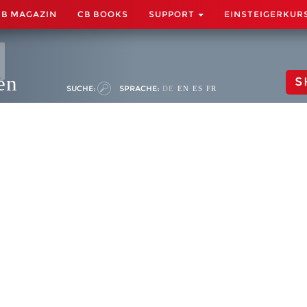
CB MAGAZIN
CB BOOKS
SUPPORT
EINSTEIGERKUR
en
S
SUCHE:
SPRACHE:
DE
EN
ES
FR