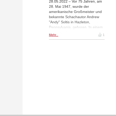
28.05.2022 – Vor 75 Jahren, am
28. Mai 1947, wurde der
amerikanische Großmeister und
bekannte Schachautor Andrew
"Andy" Soltis in Hazleton,
Pennsylvania, geboren. In einem
ausführlichen Interview spricht
Mehr...
1
Soltis über seine Karriere als
Schachspieler und Schachautor,
Schach in New York, den
Marshall Chess Club, über eine
bemerkenswerte Blitzpartie
gegen Bobby Fischer und über
Fabiano Caruana und Magnus
Carlsen. | Foto: Marcy Soltis