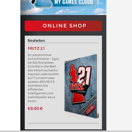
ONLINE SHOP
Neuheiten
FRITZ 21
Ihr persönlicher
Schachtrainer - Egal,
ob Sie Ihre ersten
Schritte in die Welt
des Vereinsschachs
machen oder bereits
auf Turnierniveau
spielen: Mit FRITZ
trainieren Sie
effizienter,
intelligenter und
individueller als je
zuvor.
69,90 €