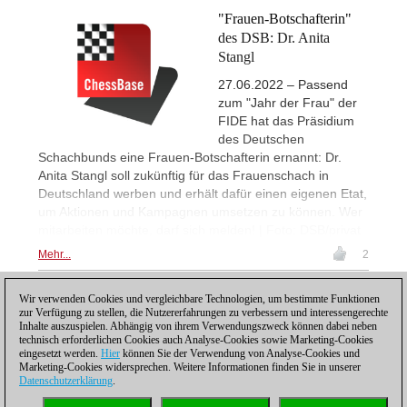
"Frauen-Botschafterin"
des DSB: Dr. Anita
Stangl
27.06.2022 – Passend
zum "Jahr der Frau" der
FIDE hat das Präsidium
des Deutschen
Schachbunds eine Frauen-Botschafterin ernannt: Dr.
Anita Stangl soll zukünftig für das Frauenschach in
Deutschland werben und erhält dafür einen eigenen Etat,
um Aktionen und Kampagnen umsetzen zu können. Wer
mitarbeiten möchte, darf sich melden! | Foto: DSB/privat
Mehr...
2
Wir verwenden Cookies und vergleichbare Technologien, um bestimmte Funktionen
1
zur Verfügung zu stellen, die Nutzererfahrungen zu verbessern und interessengerechte
Inhalte auszuspielen. Abhängig von ihrem Verwendungszweck können dabei neben
technisch erforderlichen Cookies auch Analyse-Cookies sowie Marketing-Cookies
eingesetzt werden.
Hier
können Sie der Verwendung von Analyse-Cookies und
Marketing-Cookies widersprechen. Weitere Informationen finden Sie in unserer
Datenschutzerklärung
.