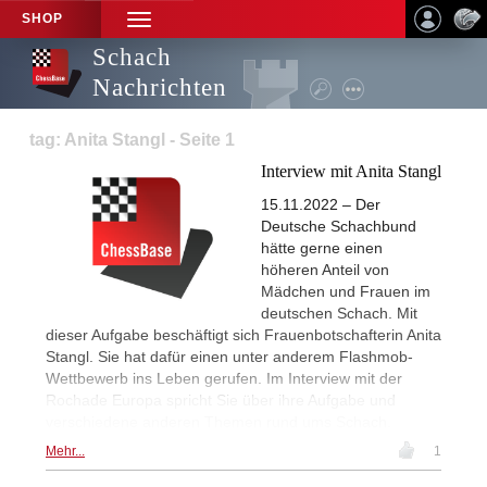
SHOP
TOGGLE
NAVIGATION
Schach
Nachrichten
tag: Anita Stangl - Seite 1
Interview mit Anita Stangl
15.11.2022 – Der
Deutsche Schachbund
hätte gerne einen
höheren Anteil von
Mädchen und Frauen im
deutschen Schach. Mit
dieser Aufgabe beschäftigt sich Frauenbotschafterin Anita
Stangl. Sie hat dafür einen unter anderem Flashmob-
Wettbewerb ins Leben gerufen. Im Interview mit der
Rochade Europa spricht Sie über ihre Aufgabe und
verschiedene anderen Themen rund ums Schach.
Mehr...
1