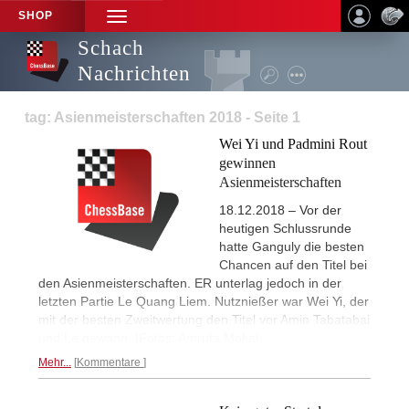
SHOP
TOGGLE
NAVIGATION
Schach
Nachrichten
tag: Asienmeisterschaften 2018 - Seite 1
Wei Yi und Padmini Rout
gewinnen
Asienmeisterschaften
18.12.2018 – Vor der
heutigen Schlussrunde
hatte Ganguly die besten
Chancen auf den Titel bei
den Asienmeisterschaften. ER unterlag jedoch in der
letzten Partie Le Quang Liem. Nutznießer war Wei Yi, der
mit der besten Zweitwertung den Titel vor Amin Tabatabai
und Le gewann. |Fotos: Amruta Mokal
Mehr...
Kommentare