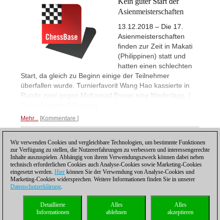
Kein guter Start der
Asienmeisterschaften
13.12.2018 – Die 17.
Asienmeisterschaften
finden zur Zeit in Makati
(Philippinen) statt und
hatten einen schlechten
Start, da gleich zu Beginn einige der Teilnehmer
überfallen wurde. Turnierfavorit Wang Hao kassierte in
Runde zwei gegen Mohamad Erwan eine Niederlage. |
Foto: Ronaldo P Banaag
Mehr...
Kommentare
Wir verwenden Cookies und vergleichbare Technologien, um bestimmte Funktionen
1
zur Verfügung zu stellen, die Nutzererfahrungen zu verbessern und interessengerechte
Inhalte auszuspielen. Abhängig von ihrem Verwendungszweck können dabei neben
technisch erforderlichen Cookies auch Analyse-Cookies sowie Marketing-Cookies
eingesetzt werden.
Hier
können Sie der Verwendung von Analyse-Cookies und
Marketing-Cookies widersprechen. Weitere Informationen finden Sie in unserer
Datenschutzerklärung
.
Datenschutzhinweis
|
Impressum
|
Kontakt
|
Cookies Management
|
Lizenzen
|
Detaillierte
Alles
Alles
Compliance Hotline
|
Home
Informationen
ablehnen
akzeptieren
© 2017 ChessBase GmbH | Osterbekstraße 90a | 22083 Hamburg | Deutschland