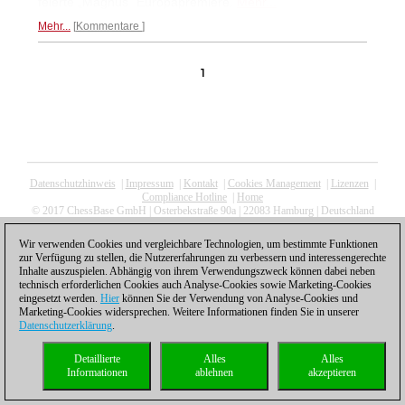
feierte „Magnus“ Europapremiere.
Mehr...
Mehr...
Kommentare
1
Datenschutzhinweis
|
Impressum
|
Kontakt
|
Cookies Management
|
Lizenzen
|
Compliance Hotline
|
Home
© 2017 ChessBase GmbH | Osterbekstraße 90a | 22083 Hamburg | Deutschland
coldest news
Wir verwenden Cookies und vergleichbare Technologien, um bestimmte Funktionen
zur Verfügung zu stellen, die Nutzererfahrungen zu verbessern und interessengerechte
Inhalte auszuspielen. Abhängig von ihrem Verwendungszweck können dabei neben
technisch erforderlichen Cookies auch Analyse-Cookies sowie Marketing-Cookies
eingesetzt werden.
Hier
können Sie der Verwendung von Analyse-Cookies und
Marketing-Cookies widersprechen. Weitere Informationen finden Sie in unserer
Datenschutzerklärung
.
Detaillierte
Alles
Alles
Informationen
ablehnen
akzeptieren