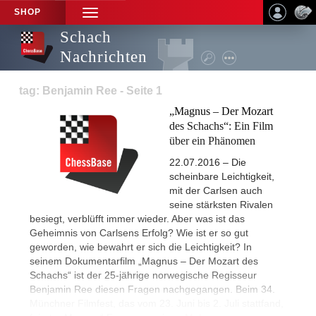
SHOP
TOGGLE
NAVIGATION
Schach
Nachrichten
tag: Benjamin Ree - Seite 1
„Magnus – Der Mozart
des Schachs“: Ein Film
über ein Phänomen
22.07.2016 – Die
scheinbare Leichtigkeit,
mit der Carlsen auch
seine stärksten Rivalen
besiegt, verblüfft immer wieder. Aber was ist das
Geheimnis von Carlsens Erfolg? Wie ist er so gut
geworden, wie bewahrt er sich die Leichtigkeit? In
seinem Dokumentarfilm „Magnus – Der Mozart des
Schachs“ ist der 25-jährige norwegische Regisseur
Benjamin Ree diesen Fragen nachgegangen. Beim 34.
Münchner Filmfest, das vom 23. Juni bis 2. Juli stattfand,