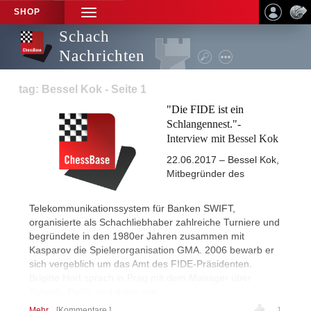
SHOP
TOGGLE
NAVIGATION
Schach
Nachrichten
tag: Bessel Kok - Seite 1
"Die FIDE ist ein
Schlangennest."-
Interview mit Bessel Kok
22.06.2017 – Bessel Kok,
Mitbegründer des
Telekommunikationssystem für Banken SWIFT,
organisierte als Schachliebhaber zahlreiche Turniere und
begründete in den 1980er Jahren zusammen mit
Kasparov die Spielerorganisation GMA. 2006 bewarb er
sich vergeblich um das Amt des FIDE-Präsidenten.
Brigitte Hort sprach in Prag mit dem Manager über
Schach, Politik und dolce vita.
Mehr...
Kommentare
1