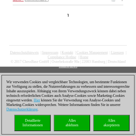
1
Datenschutzhinweis
|
Impressum
|
Kontakt
|
Cookies Management
|
Lizenzen
|
Compliance Hotline
|
Home
© 2017 ChessBase GmbH | Osterbekstraße 90a | 22083 Hamburg | Deutschland
coldest news
Wir verwenden Cookies und vergleichbare Technologien, um bestimmte Funktionen
zur Verfügung zu stellen, die Nutzererfahrungen zu verbessern und interessengerechte
Inhalte auszuspielen. Abhängig von ihrem Verwendungszweck können dabei neben
technisch erforderlichen Cookies auch Analyse-Cookies sowie Marketing-Cookies
eingesetzt werden.
Hier
können Sie der Verwendung von Analyse-Cookies und
Marketing-Cookies widersprechen. Weitere Informationen finden Sie in unserer
Datenschutzerklärung
.
Detaillierte
Alles
Alles
Informationen
ablehnen
akzeptieren