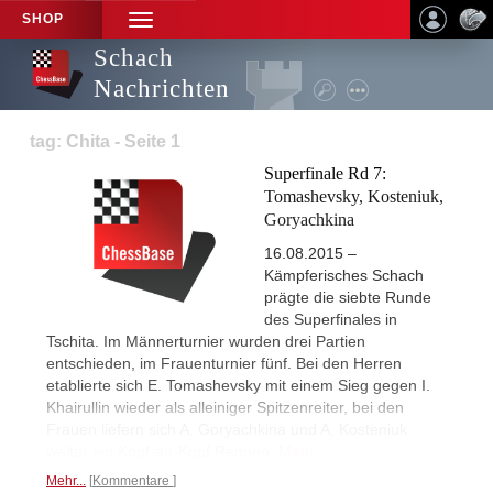
SHOP
TOGGLE
NAVIGATION
Schach
Nachrichten
tag: Chita - Seite 1
Superfinale Rd 7:
Tomashevsky, Kosteniuk,
Goryachkina
16.08.2015 –
Kämpferisches Schach
prägte die siebte Runde
des Superfinales in
Tschita. Im Männerturnier wurden drei Partien
entschieden, im Frauenturnier fünf. Bei den Herren
etablierte sich E. Tomashevsky mit einem Sieg gegen I.
Khairullin wieder als alleiniger Spitzenreiter, bei den
Frauen liefern sich A. Goryachkina und A. Kosteniuk
weiter ein Kopf-an-Kopf Rennen.
Mehr...
Mehr...
Kommentare