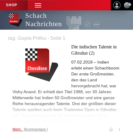
SHOP
TOGGLE
NAVIGATION
Schach
Nachrichten
tag: Gupta Prithu - Seite 1
Die indischen Talente in
Gibraltar (2)
07.02.2018 – Indien
erlebt einen Schachboom.
Der erste Großmeister,
den das Land
hervorgebracht hat, war
Vishy Anand. Er erhielt den Titel 1988, vor 30 Jahren.
Mittlerweile hat Indien 50 Großmeister und eine ganze
Reihe herausragender Talente. Drei der größten dieser
Talente spielten auch beim Tradewise Open in Gibraltar
mit. Thorsten Cmiel hat ihr Spiel beobachtet. (Foto:
Gupta Pritha © John Saunders)
Mehr...
Kommentare
1