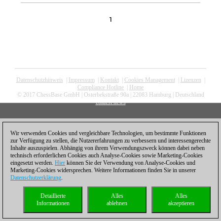
1
Datenschutzhinweis
|
Impressum
|
Kontakt
|
Cookies Management
|
Lizenzen
|
Compliance Hotline
|
Home
© 2017 ChessBase GmbH | Osterbekstraße 90a | 22083 Hamburg | Deutschland
coldest news
Wir verwenden Cookies und vergleichbare Technologien, um bestimmte Funktionen
zur Verfügung zu stellen, die Nutzererfahrungen zu verbessern und interessengerechte
Inhalte auszuspielen. Abhängig von ihrem Verwendungszweck können dabei neben
technisch erforderlichen Cookies auch Analyse-Cookies sowie Marketing-Cookies
eingesetzt werden.
Hier
können Sie der Verwendung von Analyse-Cookies und
Marketing-Cookies widersprechen. Weitere Informationen finden Sie in unserer
Datenschutzerklärung
.
Detaillierte
Alles
Alles
Informationen
ablehnen
akzeptieren