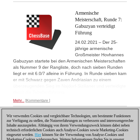
Armenische
Meisterschaft, Runde 7:
Gabuzyan verteidigt
Führung
24.02.2021 – Der 25-
jährige armenische
Großmeister Hovhannes
Gabuzyan startete bei den Armenischen Meisterschaften
als Nummer 9 der Rangliste, doch nach sieben Runden
liegt er mit 6.0/7 alleine in Führung. In Runde sieben kam
er mit Schwarz gegen Zaven Andriasian zu einem
überzeugenden Sieg im Najdorf-Sizilianer und verteidigte
damit die Tabellenführung.
Mehr...
Kommentare
Wir verwenden Cookies und vergleichbare Technologien, um bestimmte Funktionen
1
zur Verfügung zu stellen, die Nutzererfahrungen zu verbessern und interessengerechte
Inhalte auszuspielen. Abhängig von ihrem Verwendungszweck können dabei neben
technisch erforderlichen Cookies auch Analyse-Cookies sowie Marketing-Cookies
eingesetzt werden.
Hier
können Sie der Verwendung von Analyse-Cookies und
Marketing-Cookies widersprechen. Weitere Informationen finden Sie in unserer