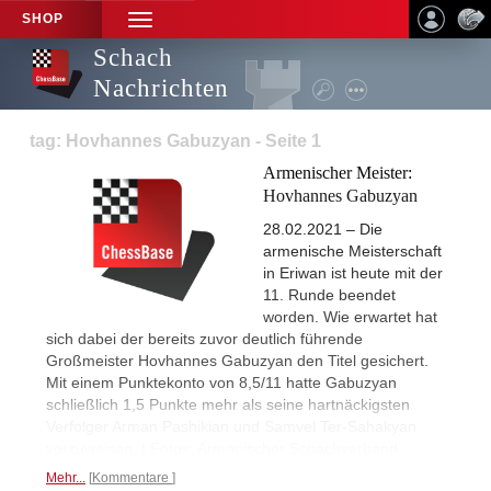
SHOP
TOGGLE
NAVIGATION
Schach
Nachrichten
tag: Hovhannes Gabuzyan - Seite 1
Armenischer Meister:
Hovhannes Gabuzyan
28.02.2021 – Die
armenische Meisterschaft
in Eriwan ist heute mit der
11. Runde beendet
worden. Wie erwartet hat
sich dabei der bereits zuvor deutlich führende
Großmeister Hovhannes Gabuzyan den Titel gesichert.
Mit einem Punktekonto von 8,5/11 hatte Gabuzyan
schließlich 1,5 Punkte mehr als seine hartnäckigsten
Verfolger Arman Pashikian und Samvel Ter-Sahakyan
vorzuweisen. | Fotos: Armenischer Schachverband
Mehr...
Kommentare