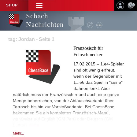
SHOP
TOGGLE
NAVIGATION
Schach
Nachrichten
tag: Jordan - Seite 1
Französisch für
Feinschmecker
17.02.2015 – 1.e4-Spieler
sind oft wenig erfreut,
wenn der Gegenüber mit
1...e6 das Spiel in "seine"
Bahnen lenkt. Aber
natürlich muss der Französischfreund auch eine ganze
Menge beherrschen, von der Abtauschvariante über
Tarrasch bis hin zur Vorstoßvariante. Bei ChessBase
bekommen Sie ein komplettes Französisch-Menü,
wahlweise auf English (GM Pert) oder Deutsch (GM
Luther).
Mehr...
Mehr...