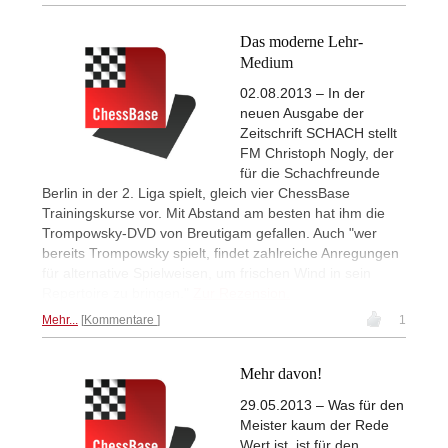
Das moderne Lehr-
Medium
02.08.2013 – In der
neuen Ausgabe der
Zeitschrift SCHACH stellt
FM Christoph Nogly, der
für die Schachfreunde
Berlin in der 2. Liga spielt, gleich vier ChessBase
Trainingskurse vor. Mit Abstand am besten hat ihm die
Trompowsky-DVD von Breutigam gefallen. Auch "wer
bereits Trompowsky spielt, findet zahlreiche Anregungen
für alternative Spielweisen, um frischen Wind in sein
Repertoire zu bringen."
Zur Rezension.
Mehr...
Kommentare
1
Mehr davon!
29.05.2013 – Was für den
Meister kaum der Rede
Wert ist, ist für den