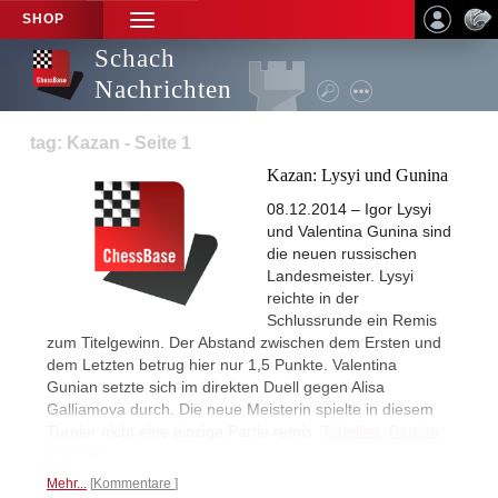
SHOP
TOGGLE
NAVIGATION
Schach
Nachrichten
tag: Kazan - Seite 1
Kazan: Lysyi und Gunina
08.12.2014 – Igor Lysyi
und Valentina Gunina sind
die neuen russischen
Landesmeister. Lysyi
reichte in der
Schlussrunde ein Remis
zum Titelgewinn. Der Abstand zwischen dem Ersten und
dem Letzten betrug hier nur 1,5 Punkte. Valentina
Gunian setzte sich im direkten Duell gegen Alisa
Galliamova durch. Die neue Meisterin spielte in diesem
Turnier nicht eine einzige Partie remis.
Tabellen, Partien,
Analysen......
Mehr...
Kommentare