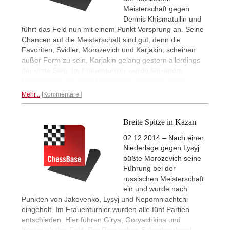
Meisterschaft gegen
Dennis Khismatullin und
führt das Feld nun mit einem Punkt Vorsprung an. Seine
Chancen auf die Meisterschaft sind gut, denn die
Favoriten, Svidler, Morozevich und Karjakin, scheinen
außer Form zu sein, Karjakin gelang gestern allerdings
der erste Sieg. Im Frauenturnier wurde Alexandra
Goryachkina von Alisa Galliamova eingeholt.
Mehr...
Mehr...
Kommentare
Breite Spitze in Kazan
02.12.2014 – Nach einer
Niederlage gegen Lysyj
büßte Morozevich seine
Führung bei der
russischen Meisterschaft
ein und wurde nach
Punkten von Jakovenko, Lysyj und Nepomniachtchi
eingeholt. Im Frauenturnier wurden alle fünf Partien
entschieden. Hier führen Girya, Goryachkina und
Kosteniuk das Feld. Der Russischen Schachverband