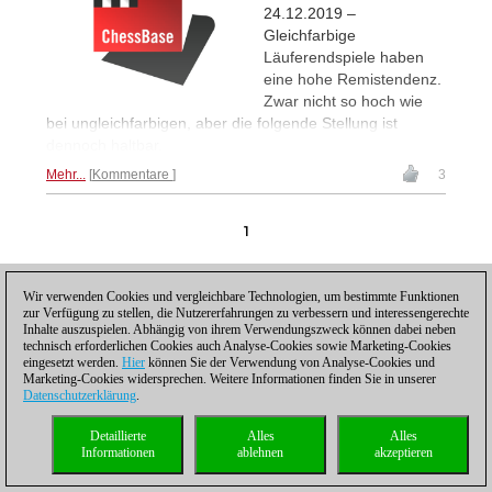
24.12.2019 –
Gleichfarbige
Läuferendspiele haben
eine hohe Remistendenz.
Zwar nicht so hoch wie
bei ungleichfarbigen, aber die folgende Stellung ist
dennoch haltbar.
Mehr...
Kommentare
3
1
Wir verwenden Cookies und vergleichbare Technologien, um bestimmte Funktionen
zur Verfügung zu stellen, die Nutzererfahrungen zu verbessern und interessengerechte
Inhalte auszuspielen. Abhängig von ihrem Verwendungszweck können dabei neben
technisch erforderlichen Cookies auch Analyse-Cookies sowie Marketing-Cookies
eingesetzt werden.
Hier
können Sie der Verwendung von Analyse-Cookies und
Datenschutzhinweis
|
Impressum
|
Kontakt
|
Cookies Management
|
Lizenzen
|
Marketing-Cookies widersprechen. Weitere Informationen finden Sie in unserer
Compliance Hotline
|
Home
Datenschutzerklärung
.
© 2017 ChessBase GmbH | Osterbekstraße 90a | 22083 Hamburg | Deutschland
coldest news
Detaillierte
Alles
Alles
Informationen
ablehnen
akzeptieren