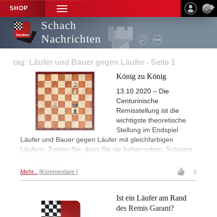
SHOP
TOGGLE
NAVIGATION
Schach
Nachrichten
tag: Läufer und Bauer gegen Läufer - Seite 1
König zu König
13.10.2020 – Die
Centurinische
Remisstellung ist die
wichtigste theoretische
Stellung im Endspiel
Läufer und Bauer gegen Läufer mit gleichfarbigen
Läufern. Zeigen Sie, dass Sie sie beherrschen. Schwarz
am Zug macht remis.
Mehr...
Kommentare
3
Ist ein Läufer am Rand
des Remis Garant?