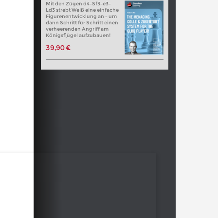
Mit den Zügen d4–Sf3–e3–
Ld3 strebt Weiß eine einfache
Figurenentwicklung an – um
dann Schritt für Schritt einen
verheerenden Angriff am
Königsflügel aufzubauen!
39,90 €