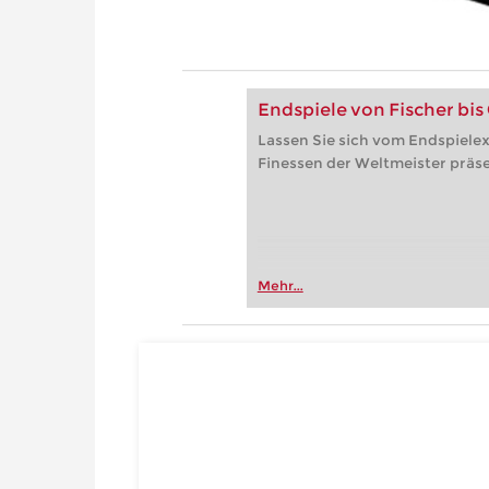
Endspiele von Fischer bis
Lassen Sie sich vom Endspielex
Finessen der Weltmeister präse
Mehr...