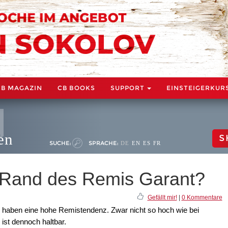
CB MAGAZIN
CB BOOKS
SUPPORT
EINSTEIGERKUR
en
S
SUCHE:
SPRACHE:
DE
EN
ES
FR
m Rand des Remis Garant?
Gefällt mir!
|
0 Kommentare
e haben eine hohe Remistendenz. Zwar nicht so hoch wie bei
 ist dennoch haltbar.