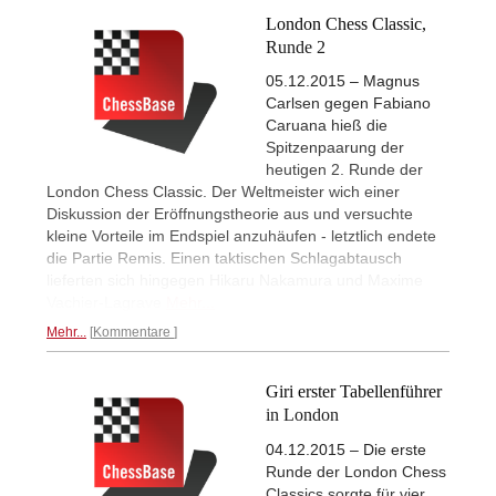
London Chess Classic,
Runde 2
05.12.2015 – Magnus
Carlsen gegen Fabiano
Caruana hieß die
Spitzenpaarung der
heutigen 2. Runde der
London Chess Classic. Der Weltmeister wich einer
Diskussion der Eröffnungstheorie aus und versuchte
kleine Vorteile im Endspiel anzuhäufen - letztlich endete
die Partie Remis. Einen taktischen Schlagabtausch
lieferten sich hingegen Hikaru Nakamura und Maxime
Vachier-Lagrave
Mehr...
Mehr...
Kommentare
Giri erster Tabellenführer
in London
04.12.2015 – Die erste
Runde der London Chess
Classics sorgte für vier