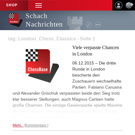
SHOP
TOGGLE
NAVIGATION
Schach
Nachrichten
tag: London_Chess_Classics - Seite 1
Viele verpasste Chancen
in London
06.12.2015 – Die dritte
Runde in London
bescherte den
Zuschauern wechselhafte
Partien. Fabiano Caruana
und Alexander Grischuk verpassten beide den Sieg trotz
klar besserer Stellungen, auch Magnus Carlsen hatte
große Chancen. Die einzige Gewinnpartie spielte Maxime
Vachier-Lagrave, der nun gemeinsam mit Anish Giri an
der Tabellenspitze steht.
Mehr...
Mehr...
Kommentare