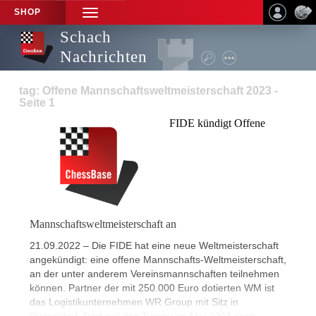
SHOP
TOGGLE
NAVIGATION
Schach
Nachrichten
tag: Offene Mannschaftsweltmeisterschaft 2023 -
Seite 1
FIDE kündigt Offene
Mannschaftsweltmeisterschaft an
21.09.2022 – Die FIDE hat eine neue Weltmeisterschaft
angekündigt: eine offene Mannschafts-Weltmeisterschaft,
an der unter anderem Vereinsmannschaften teilnehmen
können. Partner der mit 250.000 Euro dotierten WM ist
das Logistikunternehmen WR Group mit Sitz in
Düsseldorf. Dort soll das Turnier im Mai 2023 auch