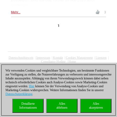
stattfinden.
Mehr...
3
1
Datenschutzhinweis
|
Impressum
|
Kontakt
|
Cookies Management
|
Lizenzen
|
Compliance Hotline
|
Home
© 2017 ChessBase GmbH | Osterbekstraße 90a | 22083 Hamburg | Deutschland
coldest news
Wir verwenden Cookies und vergleichbare Technologien, um bestimmte Funktionen
zur Verfügung zu stellen, die Nutzererfahrungen zu verbessern und interessengerechte
Inhalte auszuspielen. Abhängig von ihrem Verwendungszweck können dabei neben
technisch erforderlichen Cookies auch Analyse-Cookies sowie Marketing-Cookies
eingesetzt werden.
Hier
können Sie der Verwendung von Analyse-Cookies und
Marketing-Cookies widersprechen. Weitere Informationen finden Sie in unserer
Datenschutzerklärung
.
Detaillierte
Alles
Alles
Informationen
ablehnen
akzeptieren