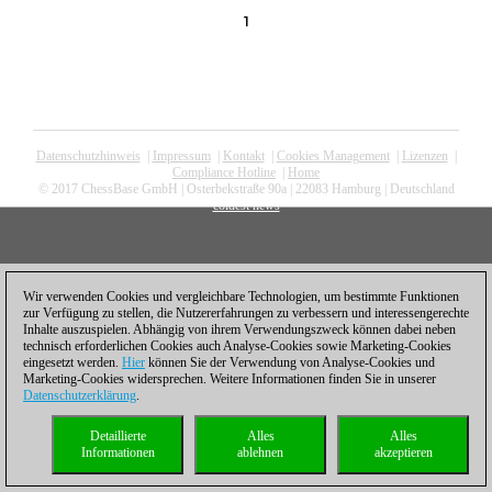
1
Datenschutzhinweis
|
Impressum
|
Kontakt
|
Cookies Management
|
Lizenzen
|
Compliance Hotline
|
Home
© 2017 ChessBase GmbH | Osterbekstraße 90a | 22083 Hamburg | Deutschland
coldest news
Wir verwenden Cookies und vergleichbare Technologien, um bestimmte Funktionen
zur Verfügung zu stellen, die Nutzererfahrungen zu verbessern und interessengerechte
Inhalte auszuspielen. Abhängig von ihrem Verwendungszweck können dabei neben
technisch erforderlichen Cookies auch Analyse-Cookies sowie Marketing-Cookies
eingesetzt werden.
Hier
können Sie der Verwendung von Analyse-Cookies und
Marketing-Cookies widersprechen. Weitere Informationen finden Sie in unserer
Datenschutzerklärung
.
Detaillierte
Alles
Alles
Informationen
ablehnen
akzeptieren