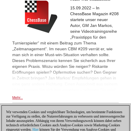
15.09.2022 – In
ChessBase Magazin #208
startete unser neuer
Autor, GM Jan Markos,
seine Videotrainingsreihe
„Praxistipps für den
Turnierspieler“ mit einem Beitrag zum Thema
„Zeitmanagement“. Im neuen CBM #209 verrät er, wie
man sich in einer Must-win-Situation verhalten sollte.
Dieses Problemszenario kennen Sie sicherlich aus Ihrer
eigenen Praxis. Wozu würden Sie neigen? Riskante
Eröffnungen spielen? Opfermotive suchen? Den Gegner
in Zeitnot bringen? Jan Markos‘ Empfehlungen gehen in
eine ganz andere Richtung. Einen Ausschnitt aus seinem
Video können Sie sich hier ansehen – schauen Sie rein!
Mehr...
Wir verwenden Cookies und vergleichbare Technologien, um bestimmte Funktionen
1
zur Verfügung zu stellen, die Nutzererfahrungen zu verbessern und interessengerechte
Inhalte auszuspielen. Abhängig von ihrem Verwendungszweck können dabei neben
technisch erforderlichen Cookies auch Analyse-Cookies sowie Marketing-Cookies
eingesetzt werden.
Hier
können Sie der Verwendung von Analyse-Cookies und