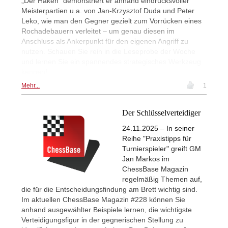
„Der Haken“ demonstriert er anhand eindrucksvoller
Meisterpartien u.a. von Jan-Krzysztof Duda und Peter
Leko, wie man den Gegner gezielt zum Vorrücken eines
Rochadebauern verleitet – um genau diesen im
Anschluss als Ankerpunkt für den eigenen Angriff zu
nutzen. Schauen Sie rein in die Leseprobe der Woche
und lernen Sie ein spannendes strategisches Werkzeug
kennen!
Mehr...
1
Der Schlüsselverteidiger
24.11.2025 – In seiner
Reihe "Praxistipps für
Turnierspieler" greift GM
Jan Markos im
ChessBase Magazin
regelmäßig Themen auf,
die für die Entscheidungsfindung am Brett wichtig sind.
Im aktuellen ChessBase Magazin #228 können Sie
anhand ausgewählter Beispiele lernen, die wichtigste
Verteidigungsfigur in der gegnerischen Stellung zu