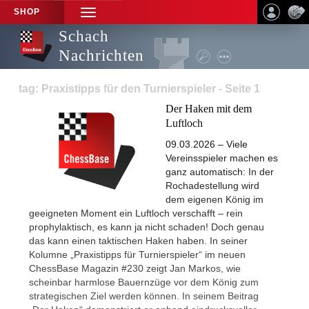
SHOP
TOGGLE
NAVIGATION
Schach
Nachrichten
tag: Praxistipps für den Turnierspieler - Seite 1
Der Haken mit dem
Luftloch
09.03.2026 – Viele
Vereinsspieler machen es
ganz automatisch: In der
Rochadestellung wird
dem eigenen König im
geeigneten Moment ein Luftloch verschafft – rein
prophylaktisch, es kann ja nicht schaden! Doch genau
das kann einen taktischen Haken haben. In seiner
Kolumne „Praxistipps für Turnierspieler“ im neuen
ChessBase Magazin #230 zeigt Jan Markos, wie
scheinbar harmlose Bauernzüge vor dem König zum
strategischen Ziel werden können. In seinem Beitrag