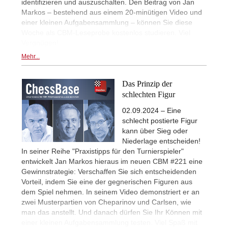
identifizieren und auszuschalten. Den Beitrag von Jan
Markos – bestehend aus einem 20-minütigen Video und
einer kleinen Aufgabensammlung – können Sie diese
Woche als CBM-Leseprobe kostenlos studieren. Viel
Vergnügen!
Mehr...
Das Prinzip der
schlechten Figur
02.09.2024 – Eine
schlecht postierte Figur
kann über Sieg oder
Niederlage entscheiden!
In seiner Reihe "Praxistipps für den Turnierspieler"
entwickelt Jan Markos hieraus im neuen CBM #221 eine
Gewinnstrategie: Verschaffen Sie sich entscheidenden
Vorteil, indem Sie eine der gegnerischen Figuren aus
dem Spiel nehmen. In seinem Video demonstriert er an
zwei Musterpartien von Cheparinov und Carlsen, wie
man das anstellt. Und danach dürfen Sie Ihr Können mit
einer kleinen Aufgabensammlung testen. Viel Spaß mit