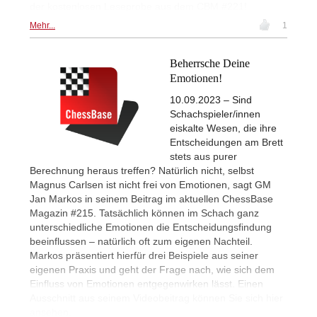
der kostenlosen Leseprobe aus dem CBM #221!
Mehr...
1
Beherrsche Deine
Emotionen!
10.09.2023 – Sind
Schachspieler/innen
eiskalte Wesen, die ihre
Entscheidungen am Brett
stets aus purer
Berechnung heraus treffen? Natürlich nicht, selbst
Magnus Carlsen ist nicht frei von Emotionen, sagt GM
Jan Markos in seinem Beitrag im aktuellen ChessBase
Magazin #215. Tatsächlich können im Schach ganz
unterschiedliche Emotionen die Entscheidungsfindung
beeinflussen – natürlich oft zum eigenen Nachteil.
Markos präsentiert hierfür drei Beispiele aus seiner
eigenen Praxis und geht der Frage nach, wie sich dem
Einfluss von Emotionen entgegenwirken lässt. Einen
Ausschnitt aus seinem Videobeitrag können Sie sich hier
ansehen.