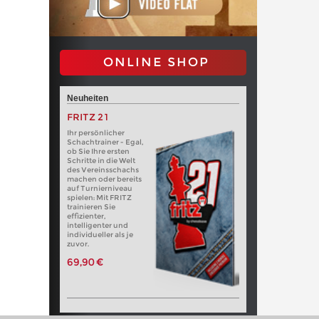
ONLINE SHOP
Neuheiten
FRITZ 21
Ihr persönlicher
Schachtrainer - Egal,
ob Sie Ihre ersten
Schritte in die Welt
des Vereinsschachs
machen oder bereits
auf Turnierniveau
spielen: Mit FRITZ
trainieren Sie
effizienter,
intelligenter und
individueller als je
zuvor.
69,90 €