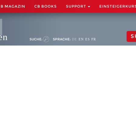
CB MAGAZIN
CB BOOKS
SUPPORT
EINSTEIGERKUR
en
S
SUCHE:
SPRACHE:
DE
EN
ES
FR