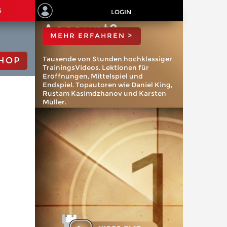
ChessBase
S
LOGIN
Account?
MEHR ERFAHREN >
Tausende von Stunden hochklassiger
HOP
TrainingsVideos. Lektionen für
Eröffnungen, Mittelspiel und
Endspiel. Topautoren wie Daniel King,
Rustam Kasimdzhanov und Karsten
Müller.