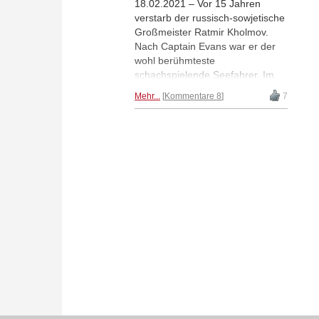
18.02.2021 – Vor 15 Jahren
verstarb der russisch-sowjetische
Großmeister Ratmir Kholmov.
Nach Captain Evans war er der
wohl berühmteste
schachspielende Seefahrer. Im
Zweiten Weltkrieg geriet er in
Mehr...
Kommentare 8
7
japanische Gefangenschaft. Nach
dem Krieg wurde er trotz seines
großen Talents von den
Sowjetbehörden stets behindert.
Dabei hatte er sogar einmal
Robert Fischer geschlagen.
Dagobert Kohlmeyer erinnert
sich. | Foto: Kholmov-Vaganian,
Moskau 1975 (chespro.ru)