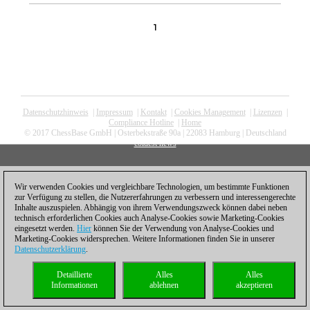
1
Datenschutzhinweis
|
Impressum
|
Kontakt
|
Cookies Management
|
Lizenzen
|
Compliance Hotline
|
Home
© 2017 ChessBase GmbH | Osterbekstraße 90a | 22083 Hamburg | Deutschland
coldest news
Wir verwenden Cookies und vergleichbare Technologien, um bestimmte Funktionen
zur Verfügung zu stellen, die Nutzererfahrungen zu verbessern und interessengerechte
Inhalte auszuspielen. Abhängig von ihrem Verwendungszweck können dabei neben
technisch erforderlichen Cookies auch Analyse-Cookies sowie Marketing-Cookies
eingesetzt werden.
Hier
können Sie der Verwendung von Analyse-Cookies und
Marketing-Cookies widersprechen. Weitere Informationen finden Sie in unserer
Datenschutzerklärung
.
Detaillierte
Alles
Alles
Informationen
ablehnen
akzeptieren