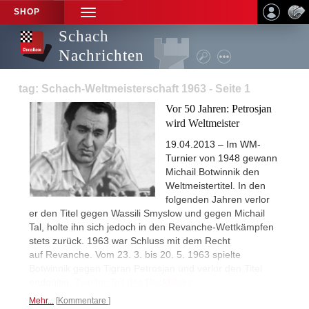
SHOP
TOGGLE
NAVIGATION
Schach
Nachrichten
tag: Schach-Weltmeisterschaft 1963 - Seite 1
Vor 50 Jahren: Petrosjan
wird Weltmeister
19.04.2013 – Im WM-
Turnier von 1948 gewann
Michail Botwinnik den
Weltmeistertitel. In den
folgenden Jahren verlor
er den Titel gegen Wassili Smyslow und gegen Michail
Tal, holte ihn sich jedoch in den Revanche-Wettkämpfen
stets zurück. 1963 war Schluss mit dem Recht
auf Revanche. Vom 23. 3. bis 20. 5. 1963 spielte
Botwinnik gegen Tigran Petrosjan und verlor den Titel
endgültig.
Zweiter Teil des Rückblicks...
Mehr...
Kommentare