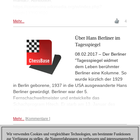
maniac/, Attribution,
https://commons.wikimedia.org/w/index.php?
curid=133903600
Mehr...
4
Über Hans Berliner im
Tagesspiegel
08.02.2017 – Der Berliner
"Tagesspiegel widmet
dem Leben berühmter
Berliner eine Kolumne. So
wurde kürzlich der 1929
in Berlin geborene, 1937 in die USA ausgewanderte Hans
Berliner gewürdigt. Berliner war der 5.
Fernschachweltmeister und entwickelte das
Schachprogram Hitech. Er starb am 13. Januar des
Jahres.
Mehr...
Mehr...
Kommentare
Wir verwenden Cookies und vergleichbare Technologien, um bestimmte Funktionen
1
zur Verfügung zu stellen, die Nutzererfahrungen zu verbessern und interessengerechte