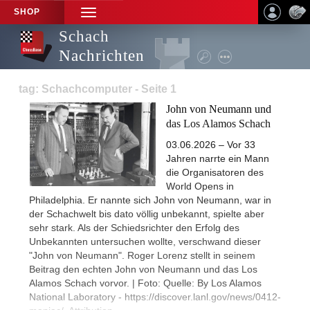
SHOP
TOGGLE
NAVIGATION
Schach
Nachrichten
tag: Schachcomputer - Seite 1
John von Neumann und
das Los Alamos Schach
03.06.2026 – Vor 33
Jahren narrte ein Mann
die Organisatoren des
World Opens in
Philadelphia. Er nannte sich John von Neumann, war in
der Schachwelt bis dato völlig unbekannt, spielte aber
sehr stark. Als der Schiedsrichter den Erfolg des
Unbekannten untersuchen wollte, verschwand dieser
"John von Neumann". Roger Lorenz stellt in seinem
Beitrag den echten John von Neumann und das Los
Alamos Schach vorvor. | Foto: Quelle: By Los Alamos
National Laboratory - https://discover.lanl.gov/news/0412-