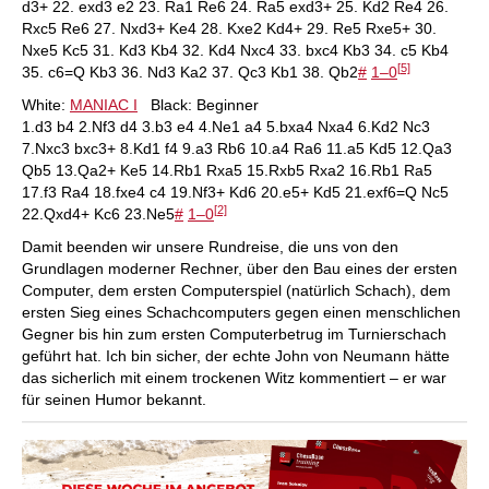
d3+ 22. exd3 e2 23. Ra1 Re6 24. Ra5 exd3+ 25. Kd2 Re4 26.
Rxc5 Re6 27. Nxd3+ Ke4 28. Kxe2 Kd4+ 29. Re5 Rxe5+ 30.
Nxe5 Kc5 31. Kd3 Kb4 32. Kd4 Nxc4 33. bxc4 Kb3 34. c5 Kb4
[
5]
35. c6=Q Kb3 36. Nd3 Ka2 37. Qc3 Kb1 38. Qb2
#
1–0
White:
MANIAC I
Black: Beginner
1.d3 b4 2.Nf3 d4 3.b3 e4 4.Ne1 a4 5.bxa4 Nxa4 6.Kd2 Nc3
7.Nxc3 bxc3+ 8.Kd1 f4 9.a3 Rb6 10.a4 Ra6 11.a5 Kd5 12.Qa3
Qb5 13.Qa2+ Ke5 14.Rb1 Rxa5 15.Rxb5 Rxa2 16.Rb1 Ra5
17.f3 Ra4 18.fxe4 c4 19.Nf3+ Kd6 20.e5+ Kd5 21.exf6=Q Nc5
[
2]
22.Qxd4+ Kc6 23.Ne5
#
1–0
Damit beenden wir unsere Rundreise, die uns von den
Grundlagen moderner Rechner, über den Bau eines der ersten
Computer, dem ersten Computerspiel (natürlich Schach), dem
ersten Sieg eines Schachcomputers gegen einen menschlichen
Gegner bis hin zum ersten Computerbetrug im Turnierschach
geführt hat. Ich bin sicher, der echte John von Neumann hätte
das sicherlich mit einem trockenen Witz kommentiert – er war
für seinen Humor bekannt.