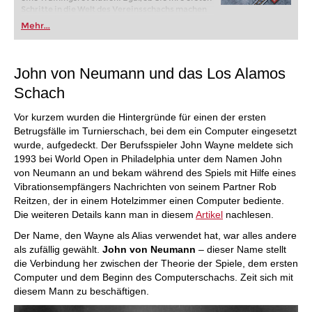
Schritte in die Welt des Vereinsschachs machen
oder bereits auf Turnierniveau spielen: Mit
Mehr...
FRITZ trainieren Sie effizienter, intelligenter und
individueller als je zuvor.
John von Neumann und das Los Alamos
Schach
Vor kurzem wurden die Hintergründe für einen der ersten
Betrugsfälle im Turnierschach, bei dem ein Computer eingesetzt
wurde, aufgedeckt. Der Berufsspieler John Wayne meldete sich
1993 bei World Open in Philadelphia unter dem Namen John
von Neumann an und bekam während des Spiels mit Hilfe eines
Vibrationsempfängers Nachrichten von seinem Partner Rob
Reitzen, der in einem Hotelzimmer einen Computer bediente.
Die weiteren Details kann man in diesem
Artikel
nachlesen.
Der Name, den Wayne als Alias verwendet hat, war alles andere
als zufällig gewählt.
John von Neumann
– dieser Name stellt
die Verbindung her zwischen der Theorie der Spiele, dem ersten
Computer und dem Beginn des Computerschachs. Zeit sich mit
diesem Mann zu beschäftigen.