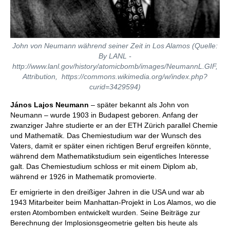
John von Neumann während seiner Zeit in Los Alamos (Quelle:
By LANL -
http://www.lanl.gov/history/atomicbomb/images/NeumannL.GIF,
Attribution, https://commons.wikimedia.org/w/index.php?
curid=3429594)
János Lajos Neumann
– später bekannt als John von
Neumann – wurde 1903 in Budapest geboren. Anfang der
zwanziger Jahre studierte er an der ETH Zürich parallel Chemie
und Mathematik. Das Chemiestudium war der Wunsch des
Vaters, damit er später einen richtigen Beruf ergreifen könnte,
während dem Mathematikstudium sein eigentliches Interesse
galt. Das Chemiestudium schloss er mit einem Diplom ab,
während er 1926 in Mathematik promovierte.
Er emigrierte in den dreißiger Jahren in die USA und war ab
1943 Mitarbeiter beim Manhattan-Projekt in Los Alamos, wo die
ersten Atombomben entwickelt wurden. Seine Beiträge zur
Berechnung der Implosionsgeometrie gelten bis heute als