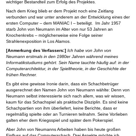
wichtiger Bestandteil zum Erfolg des Projektes.
Nach dem Krieg blieb er dem Projekt noch eine Zeitlang
verbunden und war unter anderem an der Entwicklung eines der
ersten Computer – dem MANIAC I – beteiligt. Im Jahr 1957
starb John von Neumann im Alter von nur 53 Jahren an
Knochenkrebs – möglicherweise eine Folge seiner
Strahlenexposition in Los Alamos.
[Anmerkung des Verfassers:]
Ich habe von John von
Neumann erstmals in den 1980er Jahren während meines
Informatikstudiums gehört. Sein Name tauchte häufig auf: in der
Computerarchitektur, in der Spieltheorie, in der Geschichte der
frühen Rechner.
Es gibt eine gewisse Ironie darin, dass ein Schachbetrüger
ausgerechnet den Namen John von Neumann wählte: Denn von
Neumann selbst interessierte sich nach allem, was wir wissen,
kaum für das Schachspiel als praktische Disziplin. Es sind keine
Schachpartien von ihm überliefert, keine Berichte, dass er
regelmäßig spielte oder an Turnieren teilnahm. Seine Vorlieben
galten eher dem Kriegsspiel und später dem Pokerspiel.
Aber John von Neumanns Arbeiten haben bis heute großen
Einfluss auf das Computerschach. Drei Aspekte möchte ich