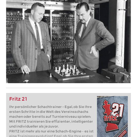
Fritz 21
Ihr persönlicher Schachtrainer - Egal, ob Sie Ihre
ersten Schritte in die Welt des Vereinsschachs
machen oder bereits auf Turnierniveau spielen:
Mit FRITZ trainieren Sie effizienter, intelligenter
und individueller als je zuvor.
FRITZ ist mehr als nur eine Schach-Engine – es ist
eine Trainingsrevolution! Egal, ob Sie Ihre ersten