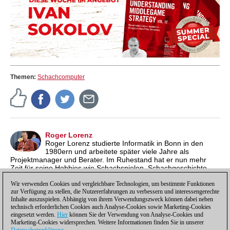
Themen:
Schachcomputer
Roger Lorenz
Roger Lorenz studierte Informatik in Bonn in den
1980ern und arbeitete später viele Jahre als
Projektmanager und Berater. Im Ruhestand hat er nun mehr
Zeit für seine Hobbies wie Schachspielen, Schachgeschichte
und Schachengines. Er ist Mitglied des
Schachklubs Bonn-Beuel
und der
Wir verwenden Cookies und vergleichbare Technologien, um bestimmte Funktionen
Chess History and Literature Society
. Kontaktieren kann
zur Verfügung zu stellen, die Nutzererfahrungen zu verbessern und interessengerechte
man ihn über seine
Homepage
.
Inhalte auszuspielen. Abhängig von ihrem Verwendungszweck können dabei neben
technisch erforderlichen Cookies auch Analyse-Cookies sowie Marketing-Cookies
eingesetzt werden.
Hier
können Sie der Verwendung von Analyse-Cookies und
Marketing-Cookies widersprechen. Weitere Informationen finden Sie in unserer