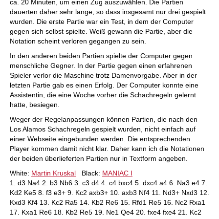
ca. 20 Minuten, um einen Zug auszuwählen. Die Partien
dauerten daher sehr lange, so dass insgesamt nur drei gespielt
wurden. Die erste Partie war ein Test, in dem der Computer
gegen sich selbst spielte. Weiß gewann die Partie, aber die
Notation scheint verloren gegangen zu sein.
In den anderen beiden Partien spielte der Computer gegen
menschliche Gegner. In der Partie gegen einen erfahrenen
Spieler verlor die Maschine trotz Damenvorgabe. Aber in der
letzten Partie gab es einen Erfolg. Der Computer konnte eine
Assistentin, die eine Woche vorher die Schachregeln gelernt
hatte, besiegen.
Weger der Regelanpassungen können Partien, die nach den
Los Alamos Schachregeln gespielt wurden, nicht einfach auf
einer Webseite eingebunden werden. Die entsprechenden
Player kommen damit nicht klar. Daher kann ich die Notationen
der beiden überlieferten Partien nur in Textform angeben.
White:
Martin Kruskal
Black:
MANIAC I
1. d3 Na4 2. b3 Nb6 3. c3 d4 4. c4 bxc4 5. dxc4 a4 6. Na3 e4 7.
Kd2 Ke5 8. f3 e3+ 9. Kc2 axb3+ 10. axb3 Nf4 11. Nd3+ Nxd3 12.
Kxd3 Kf4 13. Kc2 Ra5 14. Kb2 Re6 15. Rfd1 Re5 16. Nc2 Rxa1
17. Kxa1 Re6 18. Kb2 Re5 19. Ne1 Qe4 20. fxe4 fxe4 21. Kc2