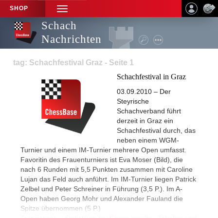
SHOP
TOGGLE
NAVIGATION
Schach
Nachrichten
tag: Schachfestival Graz - Seite 1
Schachfestival in Graz
03.09.2010 – Der
Steyrische
Schachverband führt
derzeit in Graz ein
Schachfestival durch, das
neben einem WGM-
Turnier und einem IM-Turnier mehrere Open umfasst.
Favoritin des Frauenturniers ist Eva Moser (Bild), die
nach 6 Runden mit 5,5 Punkten zusammen mit Caroline
Lujan das Feld auch anführt. Im IM-Turnier liegen Patrick
Zelbel und Peter Schreiner in Führung (3,5 P.). Im A-
Open haben Georg Mohr und Alexander Fauland die
Spitze übernommen (5 P.)