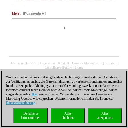
Turnierseite...
Statistiken bei Chess-results...
Tabellen und
Partien...
Mehr...
Kommentare
1
Datenschutzhinweis
|
Impressum
|
Kontakt
|
Cookies Management
|
Lizenzen
|
Compliance Hotline
|
Home
© 2017 ChessBase GmbH | Osterbekstraße 90a | 22083 Hamburg | Deutschland
coldest news
Wir verwenden Cookies und vergleichbare Technologien, um bestimmte Funktionen
zur Verfügung zu stellen, die Nutzererfahrungen zu verbessern und interessengerechte
Inhalte auszuspielen. Abhängig von ihrem Verwendungszweck können dabei neben
technisch erforderlichen Cookies auch Analyse-Cookies sowie Marketing-Cookies
eingesetzt werden.
Hier
können Sie der Verwendung von Analyse-Cookies und
Marketing-Cookies widersprechen. Weitere Informationen finden Sie in unserer
Datenschutzerklärung
.
Detaillierte
Alles
Alles
Informationen
ablehnen
akzeptieren