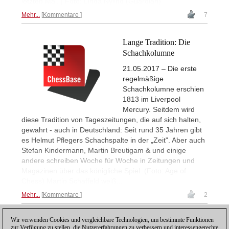
letzten Mal. | Foto: Linda Nylind (Guardian)
Mehr...
Kommentare
7
Lange Tradition: Die
Schachkolumne
21.05.2017 – Die erste
regelmäßige
Schachkolumne erschien
1813 im Liverpool
Mercury. Seitdem wird
diese Tradition von Tageszeitungen, die auf sich halten,
gewahrt - auch in Deutschland: Seit rund 35 Jahren gibt
es Helmut Pflegers Schachspalte in der „Zeit". Aber auch
Stefan Kindermann, Martin Breutigam & und einige
andere schreiben Woche für Woche in Zeitungen und
Magazinen über das königliche Spiel. (Foto: Age of
Chess) Martin Schaffeld weiß...
Mehr...
Kommentare
2
Wir verwenden Cookies und vergleichbare Technologien, um bestimmte Funktionen
1
zur Verfügung zu stellen, die Nutzererfahrungen zu verbessern und interessengerechte