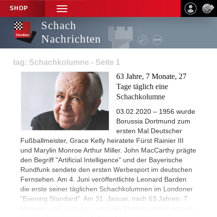
SHOP
TOGGLE
NAVIGATION
Schach
Nachrichten
tag: Schachkolumne - Seite 1
63 Jahre, 7 Monate, 27
Tage täglich eine
Schachkolumne
03.02.2020 – 1956 wurde
Borussia Dortmund zum
ersten Mal Deutscher
Fußballmeister, Grace Kelly heiratete Fürst Rainier III
und Marylin Monroe Arthur Miller. John MacCarthy prägte
den Begriff "Artificial Intelligence" und der Bayerische
Rundfunk sendete den ersten Werbesport im deutschen
Fernsehen. Am 4. Juni veröffentlichte Leonard Barden
die erste seiner täglichen Schachkolumnen im Londoner
"Evening Standard". Am 31. Januar, nach 63 Jahren, 7
Monaten und 27 Tagen, erschien Bardens Kolumne zum