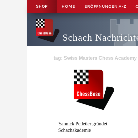
HOME
ERÖFFNUNGEN A-Z
SHOP
Schach Nachricht
tag: Swiss Masters Chess Academy -
Yannick Pelletier gründet
Schachakademie