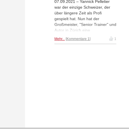
07.09.2021 – Yannick Pelletier
war der einzige Schweizer, der
über längere Zeit als Profi
gespielt hat. Nun hat der
Großmeister, "Senior Trainer" und
Autor in Zürich eine
Schachakademie gegründet, die
Mehr...
Kommentare 1
1
"Swiss Masters Chess Academy",
und möchte unter anderem
aufstrebende Profis unterstützen.