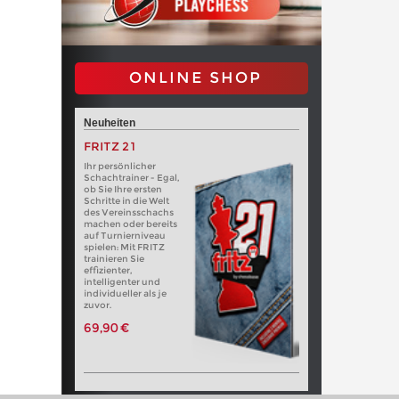
ONLINE SHOP
Neuheiten
FRITZ 21
Ihr persönlicher
Schachtrainer - Egal,
ob Sie Ihre ersten
Schritte in die Welt
des Vereinsschachs
machen oder bereits
auf Turnierniveau
spielen: Mit FRITZ
trainieren Sie
effizienter,
intelligenter und
individueller als je
zuvor.
69,90 €