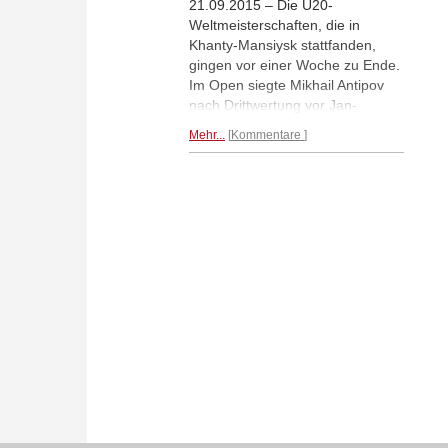
21.09.2015 – Die U20-
Weltmeisterschaften, die in
Khanty-Mansiysk stattfanden,
gingen vor einer Woche zu Ende.
Im Open siegte Mikhail Antipov
nach Drittwertung vor Jan-
Krzysztof Duda, Matthias
Mehr...
Kommentare
Blübaum gewann Bronze. Bei den
Mädchen gewann die Ukrainerin
Natalya Buksa. Maria Emelianova
erinnert mit vielen Bildern an eine
gut organisierte und schöne
Weltmeisterschaft.
Mehr...