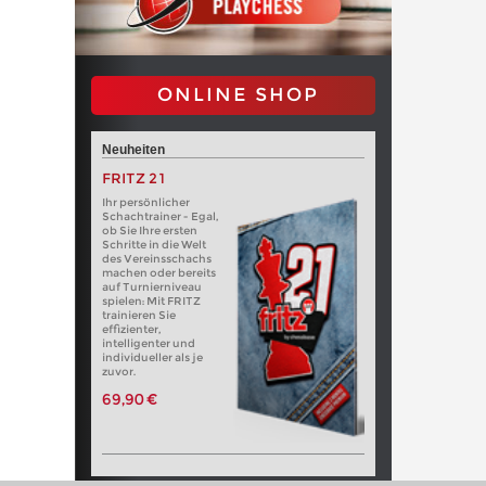
ONLINE SHOP
Neuheiten
FRITZ 21
Ihr persönlicher
Schachtrainer - Egal,
ob Sie Ihre ersten
Schritte in die Welt
des Vereinsschachs
machen oder bereits
auf Turnierniveau
spielen: Mit FRITZ
trainieren Sie
effizienter,
intelligenter und
individueller als je
zuvor.
69,90 €