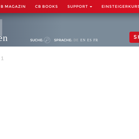
CB MAGAZIN
CB BOOKS
SUPPORT
EINSTEIGERKUR
en
S
SUCHE:
SPRACHE:
DE
EN
ES
FR
 1