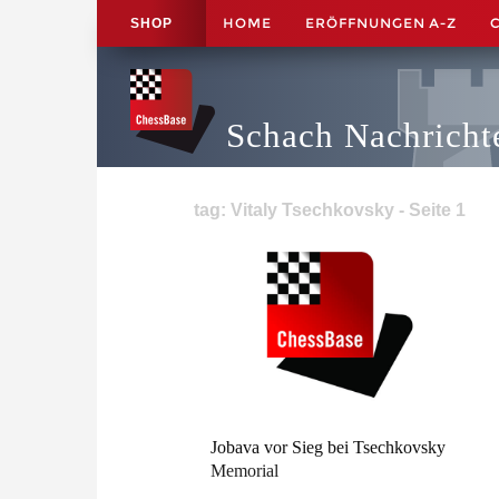
HOME
ERÖFFNUNGEN A-Z
SHOP
Schach Nachricht
tag: Vitaly Tsechkovsky - Seite 1
Jobava vor Sieg bei Tsechkovsky
Memorial