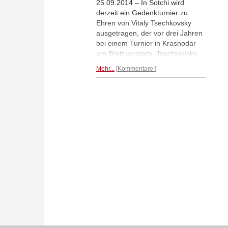
25.09.2014 – In Sotchi wird
derzeit ein Gedenkturnier zu
Ehren von Vitaly Tsechkovsky
ausgetragen, der vor drei Jahren
bei einem Turnier in Krasnodar
am Brett verstarb. Tsechkovsky
gehörte in den 1970er Jahren zur
Mehr...
Kommentare
absoluten Weltspitze und war
einer der Trainer des jungen
Kramnik. Ein Runde vor Schluss
führt Baadur Jobava das
Memorial souverän an.
Mehr...