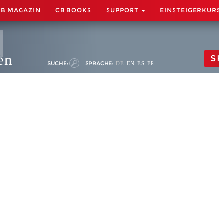
CB MAGAZIN
CB BOOKS
SUPPORT
EINSTEIGERKUR
en
S
SUCHE:
SPRACHE:
DE
EN
ES
FR