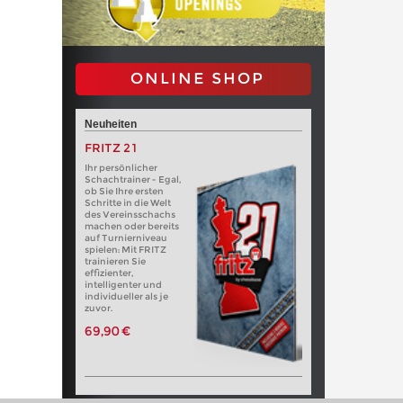
ONLINE SHOP
Neuheiten
FRITZ 21
Ihr persönlicher
Schachtrainer - Egal,
ob Sie Ihre ersten
Schritte in die Welt
des Vereinsschachs
machen oder bereits
auf Turnierniveau
spielen: Mit FRITZ
trainieren Sie
effizienter,
intelligenter und
individueller als je
zuvor.
69,90 €