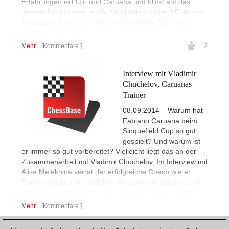
Erfahrungen mit Giri und Caruana und blickt auf das
demnächst fortzusetzende Kandidatenturnier. | Foto von
Anastasiya Karlovich: Vladimir Chuchelov 2014 beim
Tashkent Grand Prix
Mehr...
Kommentare
2
Interview mit Vladimir
Chuchelov, Caruanas
Trainer
08.09.2014 – Warum hat
Fabiano Caruana beim
Sinquefield Cup so gut
gespielt? Und warum ist
er immer so gut vorbereitet? Vielleicht liegt das an der
Zusammenarbeit mit Vladimir Chuchelov. Im Interview mit
Alisa Melekhina verrät der erfolgreiche Coach wie er
Trainer wurde, nach welchen Methoden er trainiert und
wie die Zusammenarbeit mit Caruana aussieht.
Mehr...
Mehr...
Kommentare