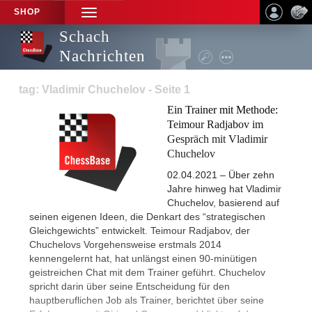
SHOP
TOGGLE
NAVIGATION
Schach
Nachrichten
tag: Vladimir Chuchelov - Seite 1
Ein Trainer mit Methode:
Teimour Radjabov im
Gespräch mit Vladimir
Chuchelov
02.04.2021 – Über zehn
Jahre hinweg hat Vladimir
Chuchelov, basierend auf
seinen eigenen Ideen, die Denkart des “strategischen
Gleichgewichts” entwickelt. Teimour Radjabov, der
Chuchelovs Vorgehensweise erstmals 2014
kennengelernt hat, hat unlängst einen 90-minütigen
geistreichen Chat mit dem Trainer geführt. Chuchelov
spricht darin über seine Entscheidung für den
hauptberuflichen Job als Trainer, berichtet über seine