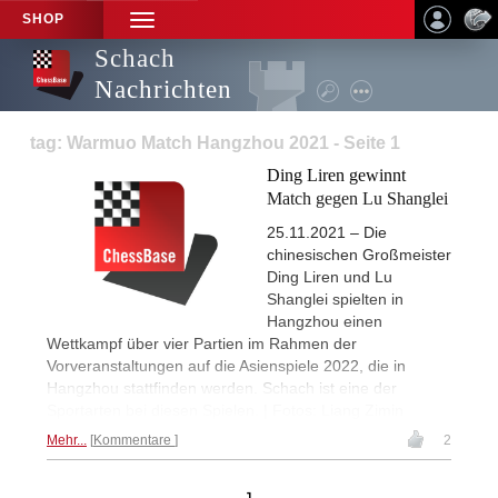
SHOP
TOGGLE
NAVIGATION
Schach
Nachrichten
tag: Warmuo Match Hangzhou 2021 - Seite 1
Ding Liren gewinnt
Match gegen Lu Shanglei
25.11.2021 – Die
chinesischen Großmeister
Ding Liren und Lu
Shanglei spielten in
Hangzhou einen
Wettkampf über vier Partien im Rahmen der
Vorveranstaltungen auf die Asienspiele 2022, die in
Hangzhou stattfinden werden. Schach ist eine der
Sportarten bei diesen Spielen. | Fotos: Liang Zimin
Mehr...
Kommentare
2
1