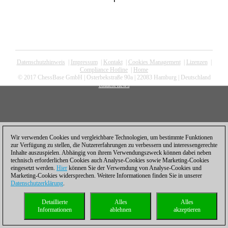
Datenschutzhinweis
|
Impressum
|
Kontakt
|
Cookies Management
|
Lizenzen
|
Compliance Hotline
|
Home
© 2017 ChessBase GmbH | Osterbekstraße 90a | 22083 Hamburg | Deutschland
coldest news
Wir verwenden Cookies und vergleichbare Technologien, um bestimmte Funktionen
zur Verfügung zu stellen, die Nutzererfahrungen zu verbessern und interessengerechte
Inhalte auszuspielen. Abhängig von ihrem Verwendungszweck können dabei neben
technisch erforderlichen Cookies auch Analyse-Cookies sowie Marketing-Cookies
eingesetzt werden.
Hier
können Sie der Verwendung von Analyse-Cookies und
Marketing-Cookies widersprechen. Weitere Informationen finden Sie in unserer
Datenschutzerklärung
.
Detaillierte
Alles
Alles
Informationen
ablehnen
akzeptieren