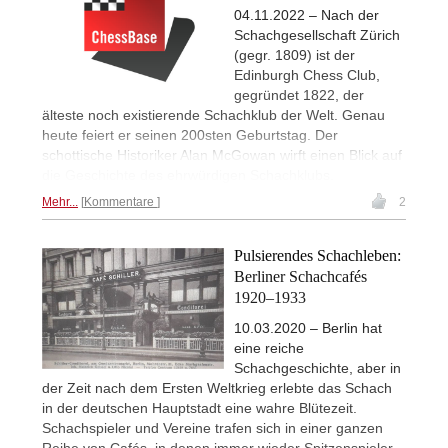
04.11.2022 – Nach der
Schachgesellschaft Zürich
(gegr. 1809) ist der
Edinburgh Chess Club,
gegründet 1822, der
älteste noch existierende Schachklub der Welt. Genau
heute feiert er seinen 200sten Geburtstag. Der
schottische Historiker Alan McGowan wirft einen Blick auf
die Geschichte des ehrwürdigen Schachklubs.
Mehr...
Kommentare
2
Pulsierendes Schachleben:
Berliner Schachcafés
1920–1933
10.03.2020 – Berlin hat
eine reiche
Schachgeschichte, aber in
der Zeit nach dem Ersten Weltkrieg erlebte das Schach
in der deutschen Hauptstadt eine wahre Blütezeit.
Schachspieler und Vereine trafen sich in einer ganzen
Reihe von Cafés, in denen immer wieder Spitzenspieler