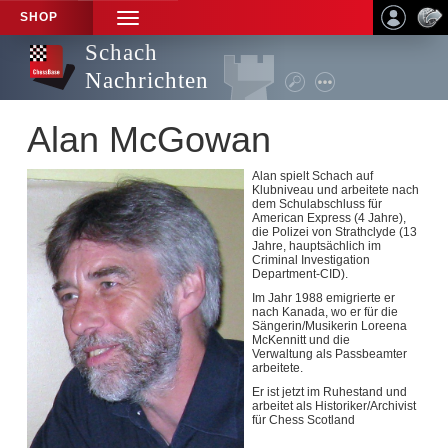
SHOP
TOGGLE
NAVIGATION
Schach
Nachrichten
Alan McGowan
Alan spielt Schach auf
Klubniveau und arbeitete nach
dem Schulabschluss für
American Express (4 Jahre),
die Polizei von Strathclyde (13
Jahre, hauptsächlich im
Criminal Investigation
Department-CID).
Im Jahr 1988 emigrierte er
nach Kanada, wo er für die
Sängerin/Musikerin Loreena
McKennitt und die
Verwaltung als Passbeamter
arbeitete.
Er ist jetzt im Ruhestand und
arbeitet als Historiker/Archivist
für Chess Scotland