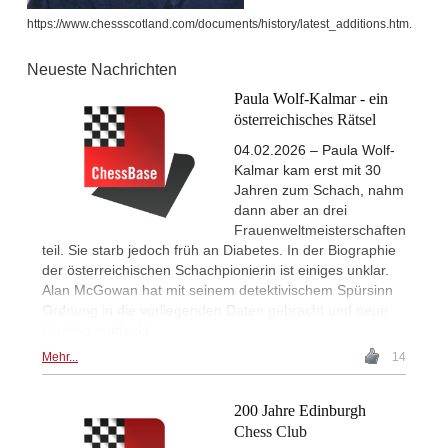
https://www.chessscotland.com/documents/history/latest_additions.htm.
Neueste Nachrichten
Paula Wolf-Kalmar - ein
österreichisches Rätsel
04.02.2026 – Paula Wolf-
Kalmar kam erst mit 30
Jahren zum Schach, nahm
dann aber an drei
Frauenweltmeisterschaften
teil. Sie starb jedoch früh an Diabetes. In der Biographie
der österreichischen Schachpionierin ist einiges unklar.
Alan McGowan hat mit seinem detektivischem Spürsinn
Ordnung in die vorliegenden Daten gebracht und neue
Quellen entdeckt.
Mehr...
14
200 Jahre Edinburgh
Chess Club