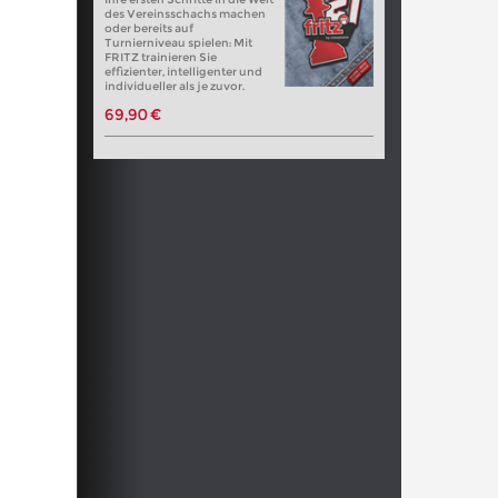
des Vereinsschachs machen
oder bereits auf
Turnierniveau spielen: Mit
FRITZ trainieren Sie
effizienter, intelligenter und
individueller als je zuvor.
69,90 €