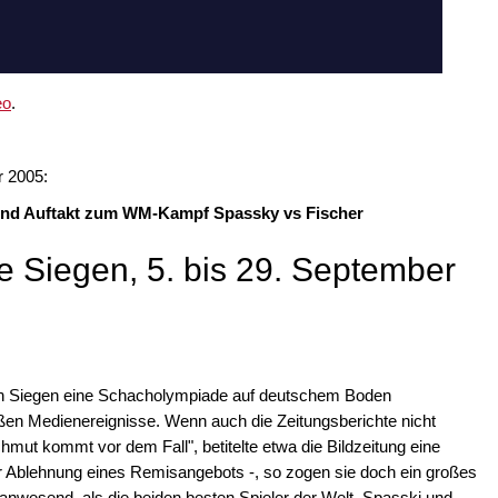
eo
.
r 2005:
 und Auftakt zum WM-Kampf Spassky vs Fischer
 Siegen, 5. bis 29. September
 in Siegen eine Schacholympiade auf deutschem Boden
ßen Medienereignisse. Wenn auch die Zeitungsberichte nicht
mut kommt vor dem Fall", betitelte etwa die Bildzeitung eine
r Ablehnung eines Remisangebots -, so zogen sie doch ein großes
nwesend, als die beiden besten Spieler der Welt, Spasski und