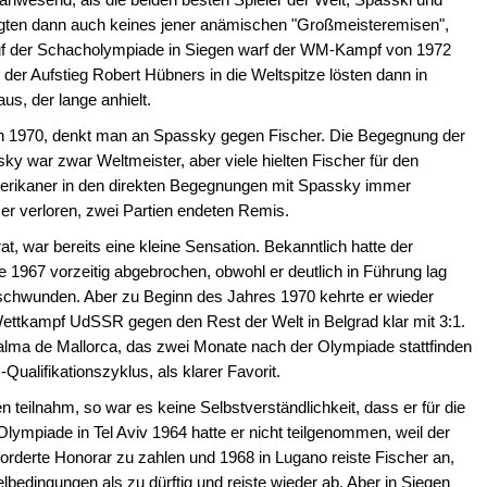
eigten dann auch keines jener anämischen "Großmeisteremisen",
 Auf der Schacholympiade in Siegen warf der WM-Kampf von 1972
 der Aufstieg Robert Hübners in die Weltspitze lösten dann in
s, der lange anhielt.
 1970, denkt man an Spassky gegen Fischer. Die Begegnung der
y war zwar Weltmeister, aber viele hielten Fischer für den
Amerikaner in den direkten Begegnungen mit Spassky immer
er verloren, zwei Partien endeten Remis.
t, war bereits eine kleine Sensation. Bekanntlich hatte der
 1967 vorzeitig abgebrochen, obwohl er deutlich in Führung lag
chwunden. Aber zu Beginn des Jahres 1970 kehrte er wieder
ettkampf UdSSR gegen den Rest der Welt in Belgrad klar mit 3:1.
Palma de Mallorca, das zwei Monate nach der Olympiade stattfinden
ualifikationszyklus, als klarer Favorit.
 teilnahm, so war es keine Selbstverständlichkeit, dass er für die
lympiade in Tel Aviv 1964 hatte er nicht teilgenommen, weil der
orderte Honorar zu zahlen und 1968 in Lugano reiste Fischer an,
elbedingungen als zu dürftig und reiste wieder ab. Aber in Siegen