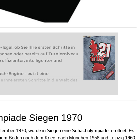
 Egal, ob Sie Ihre ersten Schritte in
achen oder bereits auf Turnierniveau
 effizienter, intelligenter und
ach-Engine – es ist eine
e Ihre ersten Schritte in die Welt des
eits auf Turnierniveau spielen: Mit
 intelligenter und individueller als je
mpiade Siegen 1970
ptember 1970, wurde in Siegen eine Schacholympiade eröffnet. Es
schem Boden nach dem Krieg, nach München 1958 und Leipzig 1960.