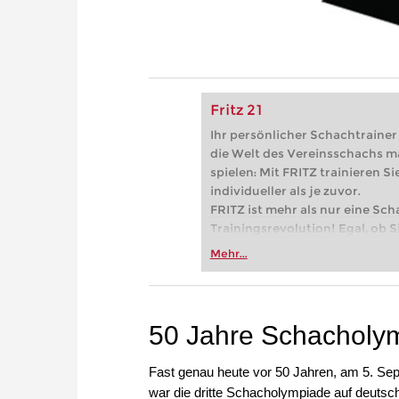
Fritz 21
Ihr persönlicher Schachtrainer -
die Welt des Vereinsschachs m
spielen: Mit FRITZ trainieren Sie
individueller als je zuvor.
FRITZ ist mehr als nur eine Sch
Trainingsrevolution! Egal, ob Si
Vereinsschachs machen oder ber
Mehr...
FRITZ trainieren Sie effizienter,
zuvor.
50 Jahre Schacholy
Fast genau heute vor 50 Jahren, am 5. Se
war die dritte Schacholympiade auf deut