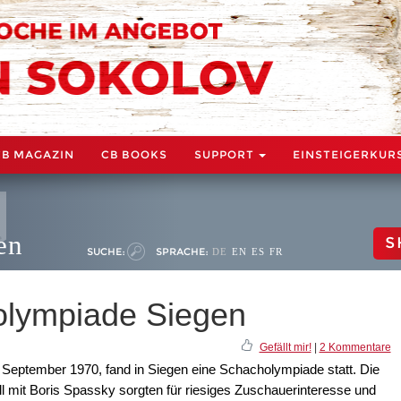
CB MAGAZIN
CB BOOKS
SUPPORT
EINSTEIGERKUR
en
S
SUCHE:
SPRACHE:
DE
EN
ES
FR
olympiade Siegen
Gefällt mir!
|
2 Kommentare
 September 1970, fand in Siegen eine Schacholympiade statt. Die
 mit Boris Spassky sorgten für riesiges Zuschauerinteresse und