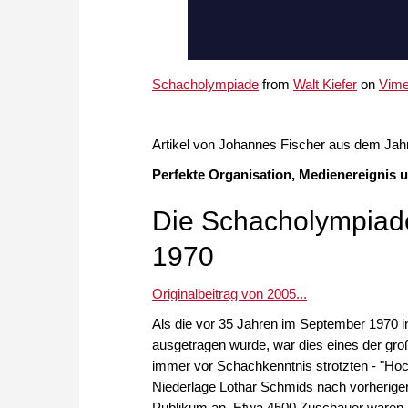
Schacholympiade
from
Walt Kiefer
on
Vim
Artikel von Johannes Fischer aus dem Jah
Perfekte Organisation, Medienereignis
Die Schacholympiade
1970
Originalbeitrag von 2005...
Als die vor 35 Jahren im September 1970
ausgetragen wurde, war dies eines der gro
immer vor Schachkenntnis strotzten - "Hoch
Niederlage Lothar Schmids nach vorherige
Publikum an. Etwa 4500 Zuschauer waren a