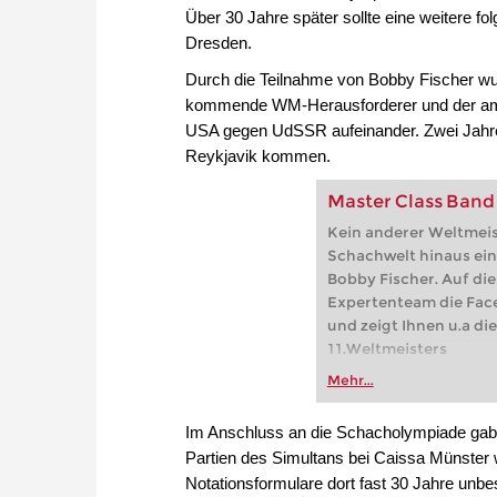
Über 30 Jahre später sollte eine weitere f
Dresden.
Durch die Teilnahme von Bobby Fischer wu
kommende WM-Herausforderer und der amti
USA gegen UdSSR aufeinander. Zwei Jahre
Reykjavik kommen.
Master Class Band 
Kein anderer Weltmeis
Schachwelt hinaus ein
Bobby Fischer. Auf die
Expertenteam die Fac
und zeigt Ihnen u.a d
11.Weltmeisters
Mehr...
Im Anschluss an die Schacholympiade gab F
Partien des Simultans bei Caissa Münster 
Notationsformulare dort fast 30 Jahre unbe