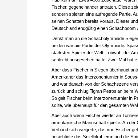
Fischer, gegeneinander antraten. Diese z
sondern spielten eine aufregende Partie.
seinen Schatten bereits voraus. Dieser und
Deutschland endgültig einen Schachboom au
Denkt man an die Schacholympiade Siegen
beiden war
die
Partie der Olympiade. Spassk
stärksten Spieler der Welt – obwohl der 
schlecht ausgesehen hatte. Zwei Mal hatte 
Aber dass Fischer in Siegen überhaupt antra
Amerikaner das Interzonenturnier in Sousse
und war danach von der Schachszene vers
zurück und schlug Tigran Petrosian beim W
So galt Fischer beim Interzonenturnier in 
sollte, wie überhaupt für den gesamten WM-Q
Aber auch wenn Fischer wieder an Turnieren
amerikanische Mannschaft spielte. An der O
Verband sich weigerte, das von Fischer gef
besichtigte das Spiellokal, empfand die Spi