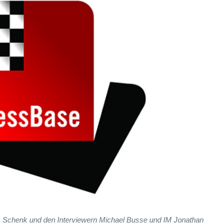
s Schenk und den Interviewern Michael Busse und IM Jonathan