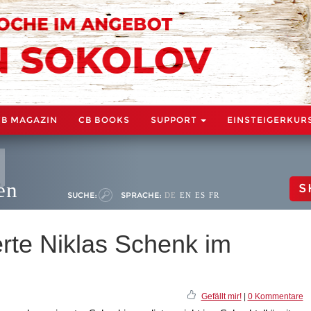
CB MAGAZIN
CB BOOKS
SUPPORT
EINSTEIGERKUR
en
S
SUCHE:
SPRACHE:
DE
EN
ES
FR
te Niklas Schenk im
Gefällt mir!
|
0 Kommentare