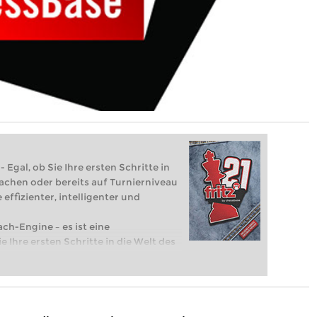
 Egal, ob Sie Ihre ersten Schritte in
achen oder bereits auf Turnierniveau
 effizienter, intelligenter und
ach-Engine – es ist eine
e Ihre ersten Schritte in die Welt des
eits auf Turnierniveau spielen: Mit
 intelligenter und individueller als je