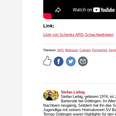
Link:
Liste von Schenks ARD-Schachbeiträgen
Themen:
ARD
,
Blübaum
,
Carlsen
,
Fernsehen
,
Key
Stefan Liebig
Stefan Liebig, geboren 1974, ist 
Barterode bei Göttingen. Im Alte
Nachbarn neugierig. Seitdem hat ihn das S
Jugendliga mit seinem Heimatverein SV Ba
Tempo Göttingen waren Highlights für den