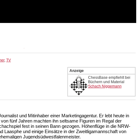
mer
,
TV
Anzeige
ChessBase empfiehlt bei
Büchern und Material
Schach Niggemann
Journalist und Mitinhaber einer Marketingagentur. Er lebt heute in
r von fünf Jahren machten ihn seltsame Figuren im Regal der
chachspiel fest in seinen Bann gezogen. Höhenflüge in die NRW-
d Laasphe und einige Einsätze in der Zweitligamannschaft von
 ehemaligen Jugendsüdwestfalenmeister.