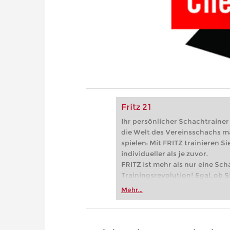
Fritz 21
Ihr persönlicher Schachtrainer -
die Welt des Vereinsschachs m
spielen: Mit FRITZ trainieren Sie
individueller als je zuvor.
FRITZ ist mehr als nur eine Sch
Trainingsrevolution! Egal, ob Si
Vereinsschachs machen oder ber
Mehr...
FRITZ trainieren Sie effizienter,
zuvor.