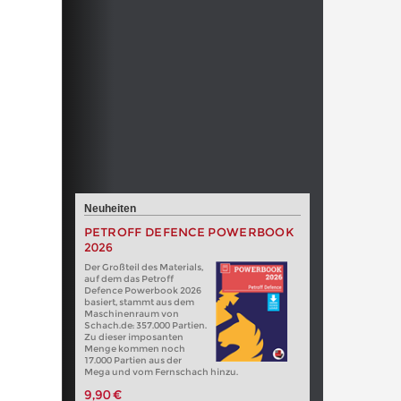
Neuheiten
PETROFF DEFENCE POWERBOOK
2026
Der Großteil des Materials,
auf dem das Petroff
Defence Powerbook 2026
basiert, stammt aus dem
Maschinenraum von
Schach.de: 357.000 Partien.
Zu dieser imposanten
Menge kommen noch
17.000 Partien aus der
Mega und vom Fernschach hinzu.
9,90 €