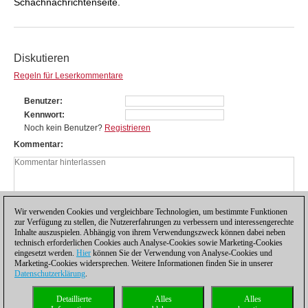
Schachnachrichtenseite.
Diskutieren
Regeln für Leserkommentare
Benutzer
Kennwort
Noch kein Benutzer?
Registrieren
Kommentar
Wir verwenden Cookies und vergleichbare Technologien, um bestimmte Funktionen
zur Verfügung zu stellen, die Nutzererfahrungen zu verbessern und interessengerechte
Inhalte auszuspielen. Abhängig von ihrem Verwendungszweck können dabei neben
technisch erforderlichen Cookies auch Analyse-Cookies sowie Marketing-Cookies
eingesetzt werden.
Hier
können Sie der Verwendung von Analyse-Cookies und
Marketing-Cookies widersprechen. Weitere Informationen finden Sie in unserer
Datenschutzerklärung
.
Datenschutzhinweis
|
Impressum
|
Kontakt
|
Cookies Management
|
Lizenzen
|
Detaillierte
Alles
Alles