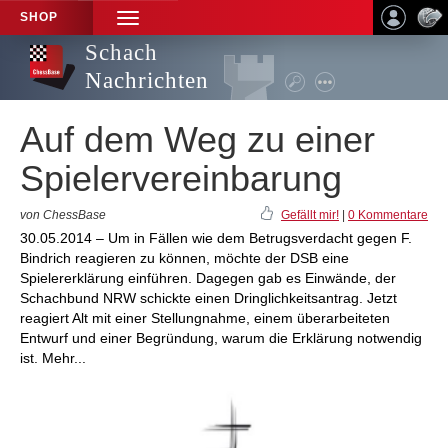
SHOP
TOGGLE
NAVIGATION
Schach
Nachrichten
Auf dem Weg zu einer
Spielervereinbarung
von ChessBase
Gefällt mir!
|
0 Kommentare
30.05.2014 – Um in Fällen wie dem Betrugsverdacht gegen F.
Bindrich reagieren zu können, möchte der DSB eine
Spielererklärung einführen. Dagegen gab es Einwände, der
Schachbund NRW schickte einen Dringlichkeitsantrag. Jetzt
reagiert Alt mit einer Stellungnahme, einem überarbeiteten
Entwurf und einer Begründung, warum die Erklärung notwendig
ist. Mehr...