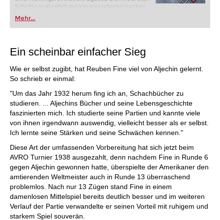
Schritte in die Welt des Vereinsschachs machen
oder bereits auf Turnierniveau spielen: Mit
Mehr...
FRITZ trainieren Sie effizienter, intelligenter und
individueller als je zuvor.
Ein scheinbar einfacher Sieg
Wie er selbst zugibt, hat Reuben Fine viel von Aljechin gelernt.
So schrieb er einmal:
"Um das Jahr 1932 herum fing ich an, Schachbücher zu
studieren. ... Aljechins Bücher und seine Lebensgeschichte
faszinierten mich. Ich studierte seine Partien und kannte viele
von ihnen irgendwann auswendig, vielleicht besser als er selbst.
Ich lernte seine Stärken und seine Schwächen kennen."
Diese Art der umfassenden Vorbereitung hat sich jetzt beim
AVRO Turnier 1938 ausgezahlt, denn nachdem Fine in Runde 6
gegen Aljechin gewonnen hatte, überspielte der Amerikaner den
amtierenden Weltmeister auch in Runde 13 überraschend
problemlos. Nach nur 13 Zügen stand Fine in einem
damenlosen Mittelspiel bereits deutlich besser und im weiteren
Verlauf der Partie verwandelte er seinen Vorteil mit ruhigem und
starkem Spiel souverän.