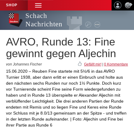
SHOP
TOGGLE
NAVIGATION
Schach
Nachrichten
AVRO, Runde 13: Fine
gewinnt gegen Aljechin
von Johannes Fischer
Gefällt mir!
|
0 Kommentare
15.06.2020 – Reuben Fine startete mit 5½/6 in das AVRO
Turnier 1938, aber dann erlitt er einen Einbruch und holte aus
den nächsten sechs Runden nur noch 1½ Punkte. Doch kurz
vor Turnierende scheint Fine seine Form wiedergefunden zu
haben und in Runde 13 überspielte er Alexander Aljechin mit
verblüffender Leichtigkeit. Die drei anderen Partien der Runde
endeten mit Remis und so liegen Fine und Keres eine Runde
vor Schluss mit je 8.0/13 gemeinsam an der Spitze - und treffen
in der letzten Runde aufeinander. | Foto: Aljechin und Fine bei
ihrer Partie aus Runde 6