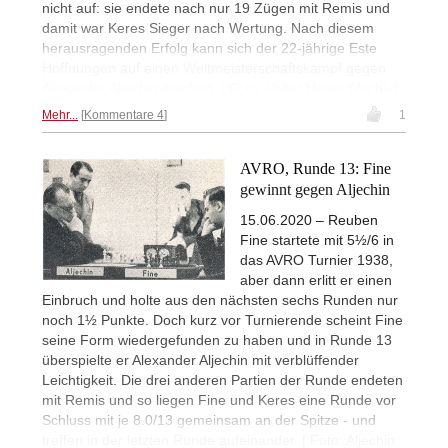
nicht auf: sie endete nach nur 19 Zügen mit Remis und
damit war Keres Sieger nach Wertung. Nach diesem
herausragenden Erfolg kann sich der 22-jährige Este
Hoffnungen auf einen Weltmeisterschaftskampf gegen
Alexander Aljechin machen. | Foto: Valter Heuer (Archiv)
Mehr...
Kommentare 4
1
AVRO, Runde 13: Fine
gewinnt gegen Aljechin
15.06.2020 – Reuben
Fine startete mit 5½/6 in
das AVRO Turnier 1938,
aber dann erlitt er einen
Einbruch und holte aus den nächsten sechs Runden nur
noch 1½ Punkte. Doch kurz vor Turnierende scheint Fine
seine Form wiedergefunden zu haben und in Runde 13
überspielte er Alexander Aljechin mit verblüffender
Leichtigkeit. Die drei anderen Partien der Runde endeten
mit Remis und so liegen Fine und Keres eine Runde vor
Schluss mit je 8.0/13 gemeinsam an der Spitze - und
treffen in der letzten Runde aufeinander. | Foto: Aljechin