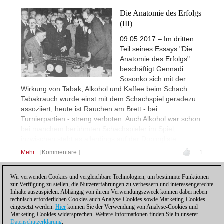
Die Anatomie des Erfolgs
(III)
09.05.2017 – Im dritten
Teil seines Essays "Die
Anatomie des Erfolgs"
beschäftigt Gennadi
Sosonko sich mit der
Wirkung von Tabak, Alkohol und Kaffee beim Schach.
Tabakrauch wurde einst mit dem Schachspiel geradezu
assoziiert, heute ist Rauchen am Brett - bei
Turnierpartien - streng verboten. Auch Alkohol war schon
bei manchem berühmten Schachspieler im Spiel,
inzwischen steht es allerdings auf der Dopingliste.
Mehr...
Kommentare
1
Wir verwenden Cookies und vergleichbare Technologien, um bestimmte Funktionen
1
zur Verfügung zu stellen, die Nutzererfahrungen zu verbessern und interessengerechte
Inhalte auszuspielen. Abhängig von ihrem Verwendungszweck können dabei neben
technisch erforderlichen Cookies auch Analyse-Cookies sowie Marketing-Cookies
eingesetzt werden.
Hier
können Sie der Verwendung von Analyse-Cookies und
Marketing-Cookies widersprechen. Weitere Informationen finden Sie in unserer
Datenschutzerklärung
.