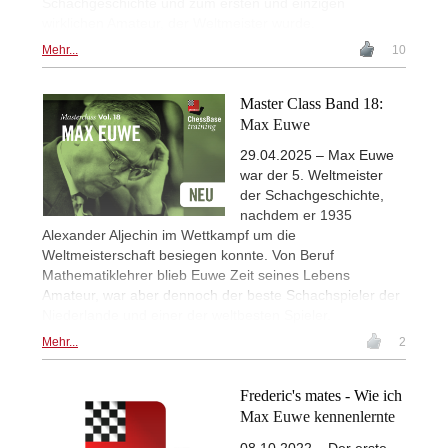
Schachgeschichte und zum ersten und einzigen
wirklichen Amateur, der Weltmeister wurde.
Mehr...
10
Master Class Band 18:
Max Euwe
29.04.2025 – Max Euwe
war der 5. Weltmeister
der Schachgeschichte,
nachdem er 1935
Alexander Aljechin im Wettkampf um die
Weltmeisterschaft besiegen konnte. Von Beruf
Mathematiklehrer blieb Euwe Zeit seines Lebens
Amateur, war aber dennoch der beste Schachspieler der
Niederlande und einer der weltbesten Spieler.
Mehr...
2
Frederic's mates - Wie ich
Max Euwe kennenlernte
08.10.2022 – Der erste