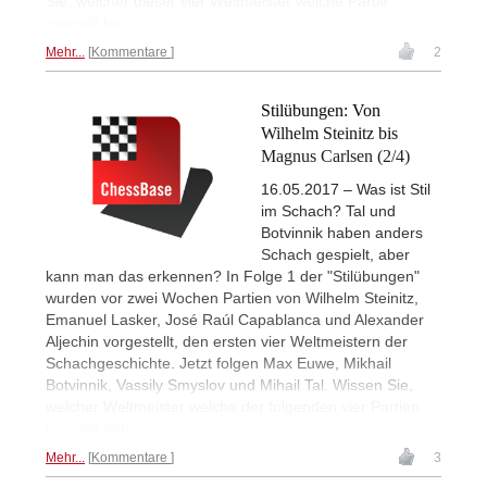
Sie, welcher dieser vier Weltmeister welche Partie
gespielt hat.
Mehr...
Kommentare
2
Stilübungen: Von
Wilhelm Steinitz bis
Magnus Carlsen (2/4)
16.05.2017 – Was ist Stil
im Schach? Tal und
Botvinnik haben anders
Schach gespielt, aber
kann man das erkennen? In Folge 1 der "Stilübungen"
wurden vor zwei Wochen Partien von Wilhelm Steinitz,
Emanuel Lasker, José Raúl Capablanca und Alexander
Aljechin vorgestellt, den ersten vier Weltmeistern der
Schachgeschichte. Jetzt folgen Max Euwe, Mikhail
Botvinnik, Vassily Smyslov und Mihail Tal. Wissen Sie,
welcher Weltmeister welche der folgenden vier Partien
gespielt hat?
Mehr...
Kommentare
3