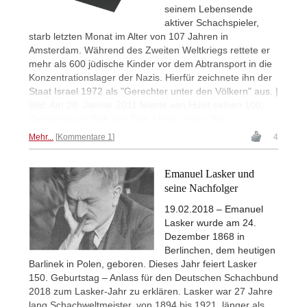
seinem Lebensende
aktiver Schachspieler,
starb letzten Monat im Alter von 107 Jahren in
Amsterdam. Während des Zweiten Weltkriegs rettete er
mehr als 600 jüdische Kinder vor dem Abtransport in die
Konzentrationslager der Nazis. Hierfür zeichnete ihn der
Staat Israel 1972 als "Gerechter unter den Völkern" aus. |
Bild: Am 28. Januar 2011 feierte van Hulst seinen 100.
Geburtstag in Wijk aan Zee. | Foto: Alina l'Ami
Mehr...
Kommentare 1
4
Emanuel Lasker und
seine Nachfolger
19.02.2018 – Emanuel
Lasker wurde am 24.
Dezember 1868 in
Berlinchen, dem heutigen
Barlinek in Polen, geboren. Dieses Jahr feiert Lasker
150. Geburtstag – Anlass für den Deutschen Schachbund
2018 zum Lasker-Jahr zu erklären. Lasker war 27 Jahre
lang Schachweltmeister, von 1894 bis 1921, länger als