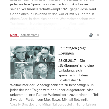
jeder andere Spieler vor oder nach ihm. Als Lasker
seinen Weltmeisterschaftskampf 1921 gegen José Rául
Capablanca in Havanna verlor, war er mit 53 Jahren in
einem Alter, in dem sich andere Weltmeister schon vom
Turnierschach zurückgezogen hatten. Aber Lasker
gehörte mit weit über 60 noch zur Weltspitze.
Mehr...
Kommentare
8
Stilübungen (2/4):
Lösungen
23.05.2017 – Die
„Stilübungen“ sind eine
Einladung, sich
spielerisch mit dem
Spielstil der 16
Weltmeister der Schachgeschichte zu beschäftigen. In
jeder der vier Folgen wird der Leser aufgefordert, vier
unkommentierte Partien Weltmeistern zuzuordnen. In Teil
2 wurden Partien von Max Euwe, Mikhail Botvinnik,
Vassily Smyslov und Mihail Tal vorgestellt. Hier erfahren