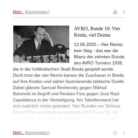
und Fine bei ihrer Partie aus Runde 6
Mehr...
Kommentare
2
AVRO, Runde 10: Vier
Remis, viel Drama
12.06.2020 – Vier Remis,
kein Sieg - das war die
Bilanz der zehnten Runde
des AVRO Turniers 1938,
die in der holländischen Stadt Breda gespielt wurde.
Doch trotz der vier Remis kamen die Zuschauer in Breda
auf ihre Kosten und sahen faszinierende taktische Duelle.
Dabei glänzte Samuel Reshevsky gegen Mikhail
Botvinnik im Angriff und Reuben Fine gegen José Raúl
Capablanca in der Verteidigung. Am Tabellenstand hat
sich natürlich nichts geändert. Vier Runden vor Schluss
führen Fine und Keres gemeinsam mit 6,5 aus 10, mit
einem Punkt Rückstand folgt Botvinnik mit 5,5 aus 10. |
Foto: Samuel Reshevsky (Archiv)
Mehr...
Kommentare
1