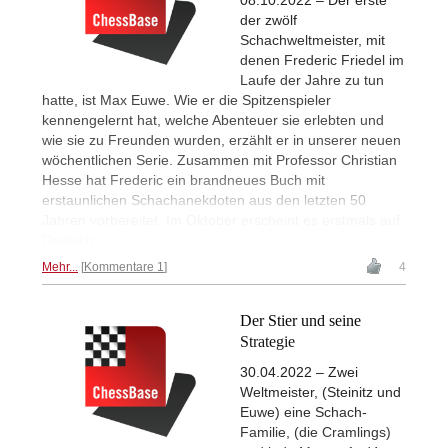
der zwölf
Schachweltmeister, mit
denen Frederic Friedel im
Laufe der Jahre zu tun
hatte, ist Max Euwe. Wie er die Spitzenspieler
kennengelernt hat, welche Abenteuer sie erlebten und
wie sie zu Freunden wurden, erzählt er in unserer neuen
wöchentlichen Serie. Zusammen mit Professor Christian
Hesse hat Frederic ein brandneues Buch mit
erstaunlichen Schachanekdoten aus den letzten 50
Jahren vorbereitet. Im Oktober erscheint es erstmals auf
Deutsch.
Mehr...
Kommentare 1
4
Der Stier und seine
Strategie
30.04.2022 – Zwei
Weltmeister, (Steinitz und
Euwe) eine Schach-
Familie, (die Cramlings)