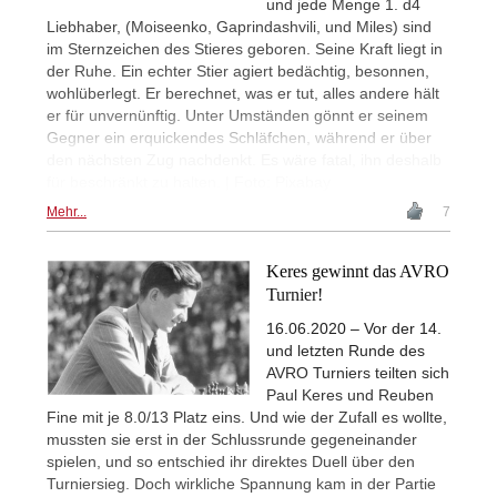
und jede Menge 1. d4
Liebhaber, (Moiseenko, Gaprindashvili, und Miles) sind
im Sternzeichen des Stieres geboren. Seine Kraft liegt in
der Ruhe. Ein echter Stier agiert bedächtig, besonnen,
wohlüberlegt. Er berechnet, was er tut, alles andere hält
er für unvernünftig. Unter Umständen gönnt er seinem
Gegner ein erquickendes Schläfchen, während er über
den nächsten Zug nachdenkt. Es wäre fatal, ihn deshalb
für beschränkt zu halten. | Foto: Pixabay
Mehr...
7
Keres gewinnt das AVRO
Turnier!
16.06.2020 – Vor der 14.
und letzten Runde des
AVRO Turniers teilten sich
Paul Keres und Reuben
Fine mit je 8.0/13 Platz eins. Und wie der Zufall es wollte,
mussten sie erst in der Schlussrunde gegeneinander
spielen, und so entschied ihr direktes Duell über den
Turniersieg. Doch wirkliche Spannung kam in der Partie