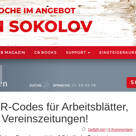
CB MAGAZIN
CB BOOKS
SUPPORT
EINSTEIGERKUR
en
S
SUCHE:
SPRACHE:
DE
EN
ES
FR
-Codes für Arbeitsblätter,
 Vereinszeitungen!
Gefällt mir!
|
0 Kommentare