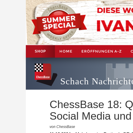
HOME
ERÖFFNUNGEN A-Z
SHOP
Schach Nachricht
ChessBase 18: QR
Social Media und
von ChessBase