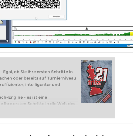
 Egal, ob Sie Ihre ersten Schritte in
achen oder bereits auf Turnierniveau
 effizienter, intelligenter und
ach-Engine – es ist eine
e Ihre ersten Schritte in die Welt des
eits auf Turnierniveau spielen: Mit
 intelligenter und individueller als je