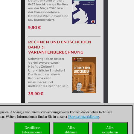
Datenbank und enthält
6475 hochklassige Partien
aus der Mega 2026 bzw.
der Correspondence
Database 2026, davon sind
682 kommentiert.
9,90 €
RECHNEN UND ENTSCHEIDEN
BAND 3:
VARIANTENBERECHNUNG
Schwierigkeiten bei der
Vorteilsverwertung?
Häufige Zeitnot?
Unerklärliche Einsteller?
Die Ursache all dieser
Probleme kann
unsauberes und
ineffizientes Rechnen sein.
39,90 €
zuspielen. Abhängig von ihrem Verwendungszweck können dabei neben technisch
. Weitere Informationen finden Sie in unserer
Datenschutzerklärung
.
Detaillierte
Alles
Alles
Informationen
ablehnen
akzeptieren