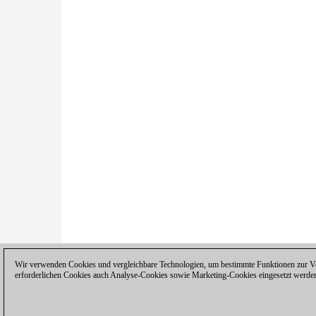
Wir verwenden Cookies und vergleichbare Technologien, um bestimmte Funktionen zur Ver
erforderlichen Cookies auch Analyse-Cookies sowie Marketing-Cookies eingesetzt werde
Datenschutzhinweis
|
Impressum
|
Ko
© 2017 ChessBase GmbH