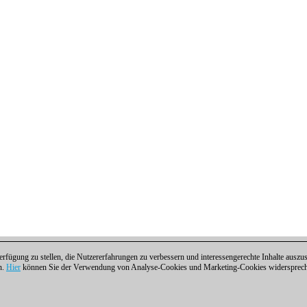
fügung zu stellen, die Nutzererfahrungen zu verbessern und interessengerechte Inhalte aus
n.
Hier
können Sie der Verwendung von Analyse-Cookies und Marketing-Cookies widersprechen
ntakt
|
Cookies Management
|
Lizenzen
|
Compliance Hotline
|
Home
 | Osterbekstraße 90a | 22083 Hamburg | Deutschland