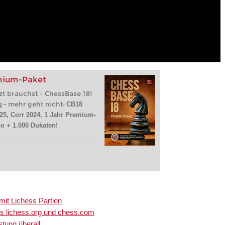
mium-Paket
zt brauchst – ChessBase 18!
- mehr geht nicht:
g
CB18
25, Corr 2024, 1 Jahr Premium-
o + 1.000 Dukaten!
it Lichess Partien
s lichess.org und chess.com
tung überall