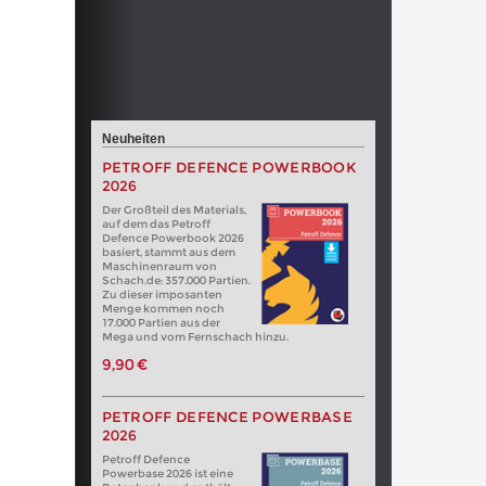
Neuheiten
PETROFF DEFENCE POWERBOOK
2026
Der Großteil des Materials,
auf dem das Petroff
Defence Powerbook 2026
basiert, stammt aus dem
Maschinenraum von
Schach.de: 357.000 Partien.
Zu dieser imposanten
Menge kommen noch
17.000 Partien aus der
Mega und vom Fernschach hinzu.
9,90 €
PETROFF DEFENCE POWERBASE
2026
Petroff Defence
Powerbase 2026 ist eine