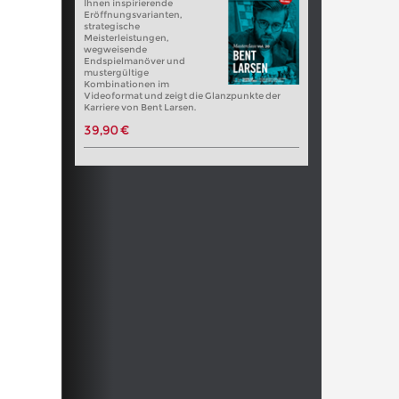
Ihnen inspirierende
Eröffnungsvarianten,
strategische
Meisterleistungen,
wegweisende
Endspielmanöver und
mustergültige
Kombinationen im
Videoformat und zeigt die Glanzpunkte der
Karriere von Bent Larsen.
39,90 €