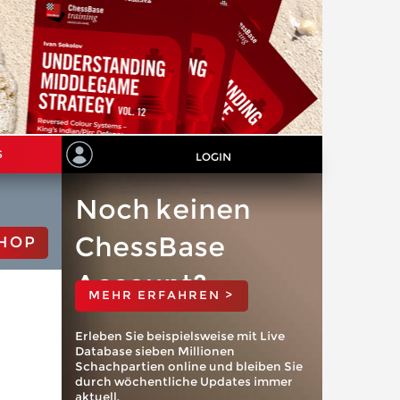
S
LOGIN
Noch keinen
ChessBase
HOP
Account?
MEHR ERFAHREN >
Erleben Sie beispielsweise mit Live
Database sieben Millionen
Schachpartien online und bleiben Sie
durch wöchentliche Updates immer
aktuell.