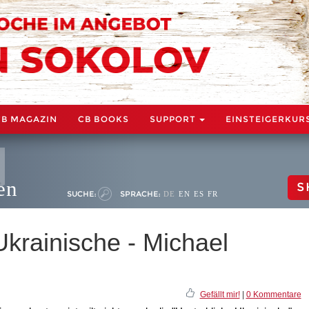
CB MAGAZIN
CB BOOKS
SUPPORT
EINSTEIGERKUR
en
S
SUCHE:
SPRACHE:
DE
EN
ES
FR
Ukrainische - Michael
Gefällt mir!
|
0 Kommentare